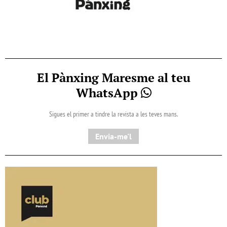
El Pànxing Maresme al teu
WhatsApp
Sigues el primer a tindre la revista a les teves mans.
Envia-me'l