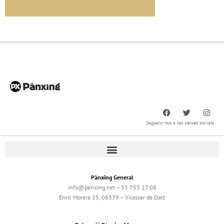
Segueix-nos a les xarxes socials
Pànxing General
info@panxing.net – 93 753 27 08
Enric Morera 25, 08339 – Vilassar de Dalt