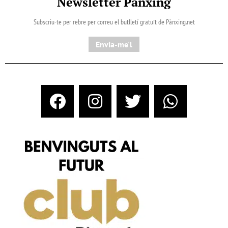
Newsletter Pànxing
Subscriu-te per rebre per correu el butlletí gratuït de Pànxing.net​
Envia-me'l