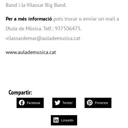
Band i la Vilassar Big Band.
Per a més informació
pots trucar o enviar un mail a
l’Aula de Música. Telf.: 937506475.
vilassardemar@aulademusica.cat
www.aulademusica.cat
Compartir:
Facebook
Twitter
Pinterest
LinkedIn