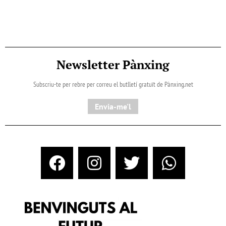
Newsletter Pànxing
Subscriu-te per rebre per correu el butlletí gratuït de Pànxing.net​
Envia-me'l