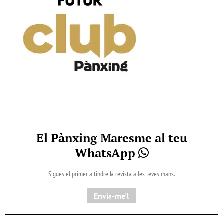
El Pànxing Maresme al teu
WhatsApp
Sigues el primer a tindre la revista a les teves mans.
Envia-me'l