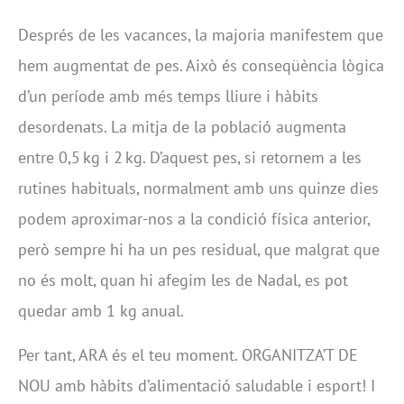
Després de les vacances, la majoria manifestem que
hem augmentat de pes. Això és conseqüència lògica
d’un període amb més temps lliure i hàbits
desordenats. La mitja de la població augmenta
entre 0,5 kg i 2 kg. D’aquest pes, si retornem a les
rutines habituals, normalment amb uns quinze dies
podem aproximar-nos a la condició física anterior,
però sempre hi ha un pes residual, que malgrat que
no és molt, quan hi afegim les de Nadal, es pot
quedar amb 1 kg anual.
Per tant, ARA és el teu moment. ORGANITZA’T DE
NOU amb hàbits d’alimentació saludable i esport! I