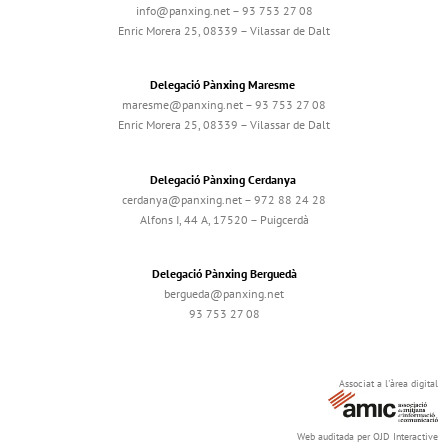
info@panxing.net – 93 753 27 08
Enric Morera 25, 08339 – Vilassar de Dalt
Delegació Pànxing Maresme
maresme@panxing.net – 93 753 27 08
Enric Morera 25, 08339 – Vilassar de Dalt
Delegació Pànxing Cerdanya
cerdanya@panxing.net – 972 88 24 28
Alfons I, 44 A, 17520 – Puigcerdà
Delegació Pànxing Berguedà
bergueda@panxing.net
93 753 27 08
Associat a l'àrea digital
Web auditada per OJD Interactive