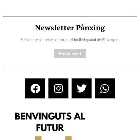
Newsletter Pànxing
Subscriu-te per rebre per correu el butlletí gratuït de Pànxing.net​
Envia-me'l