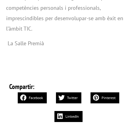
competències personals i professionals,
imprescindibles per desenvolupar-se amb èxit en
l’àmbit TIC.
La Salle Premià
Compartir:
Facebook
Twitter
Pinterest
LinkedIn