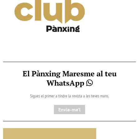
El Pànxing Maresme al teu
WhatsApp
Sigues el primer a tindre la revista a les teves mans.
Envia-me'l