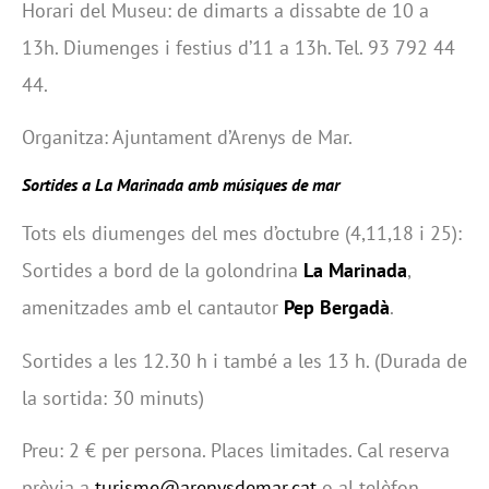
Horari del Museu: de dimarts a dissabte de 10 a
13h. Diumenges i festius d’11 a 13h. Tel. 93 792 44
44.
Organitza: Ajuntament d’Arenys de Mar.
Sortides a La Marinada amb músiques de mar
Tots els diumenges del mes d’octubre (4,11,18 i 25):
Sortides a bord de la golondrina
La Marinada
,
amenitzades amb el cantautor
Pep Bergadà
.
Sortides a les 12.30 h i també a les 13 h. (Durada de
la sortida: 30 minuts)
Preu: 2 € per persona. Places limitades. Cal reserva
prèvia a
turisme@arenysdemar.cat
o al telèfon