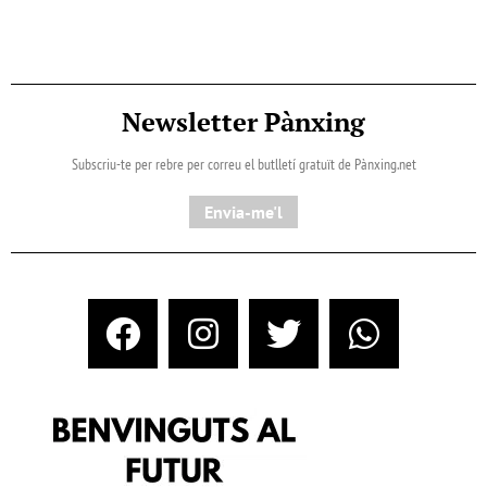
Newsletter Pànxing
Subscriu-te per rebre per correu el butlletí gratuït de Pànxing.net​
Envia-me'l