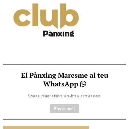
El Pànxing Maresme al teu
WhatsApp
Sigues el primer a tindre la revista a les teves mans.
Envia-me'l