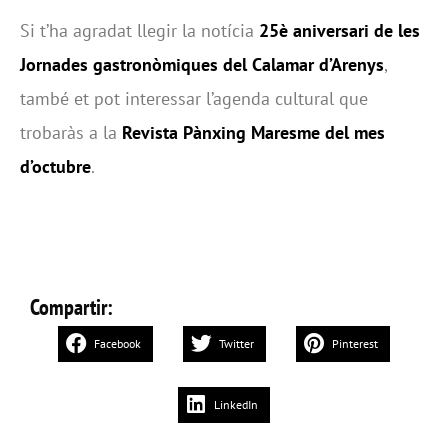
Si t’ha agradat llegir la notícia
25è aniversari de les
Jornades gastronòmiques del Calamar d’Arenys
,
també et pot interessar l’agenda cultural que
trobaràs a la
Revista Pànxing Maresme del mes
d’octubre
.
Compartir:
Facebook
Twitter
Pinterest
LinkedIn