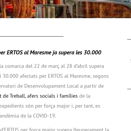
 per ERTOS al Maresme ja supera les 30.000
a comarca del 22 de març al 28 d’abril supera
gi 30.000 afectats per ERTOS al Maresme, segons
ervatori de Desenvolupament Local a partir de
de Treball, afers socials i famílies
de la
expedients són per força major i, per tant, es
pandèmia de la COVID-19.
e d’ERTOS per força major supera lleugerament la