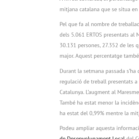
mitjana catalana que se situa en
Pel que fa al nombre de treballad
dels 5.061 ERTOS presentats al 
30.131 persones, 27.352 de les q
major. Aquest percentatge també 
Durant la setmana passada s’ha 
regulació de treball presentats 
Catalunya. L’augment al Maresme 
També ha estat menor la incidènc
ha estat del 0,99% mentre la mit
Podeu ampliar aquesta informació
de Desenvolupament Local
del C