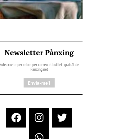
Newsletter Pànxing
Subscriu-te per rebre per correu el butlletí gratuït de
Pànxing.net​
Envia-me'l