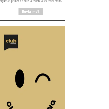
Sigues el primer a tindre la revista a les teves mans.
Envia-me'l