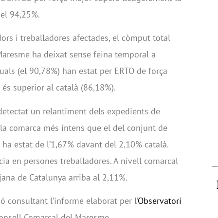
 el 94,25%.
ors i treballadores afectades, el còmput total
Maresme ha deixat sense feina temporal a
uals (el 90,78%) han estat per ERTO de força
és superior al català (86,18%).
detectat un relantiment dels expedients de
a la comarca més intens que el del conjunt de
ha estat de l’1,67% davant del 2,10% català.
ia en persones treballadores. A nivell comarcal
jana de Catalunya arriba al 2,11%.
 consultant l’informe elaborat per l’
Observatori
onsell Comarcal del Maresme.