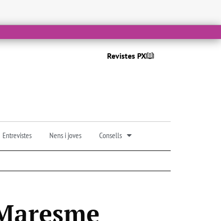
Revistes PX
Entrevistes
Nens i joves
Consells
 Maresme