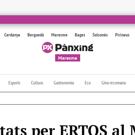
Cerdanya
Berguedà
Maresme
Bages
Solsonès
Pirineus
Maresme
Esports
Cultura
Gastronomia
Eco
Gina recomana
ctats per ERTOS al