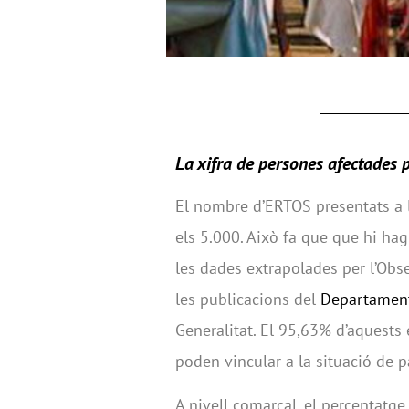
La xifra de persones afectades
El nombre d’ERTOS presentats a l
els 5.000. Això fa que que hi ha
les dades extrapolades per l’Obs
les publicacions del
Departament 
Generalitat. El 95,63% d’aquests 
poden vincular a la situació de 
A nivell comarcal, el percentatg