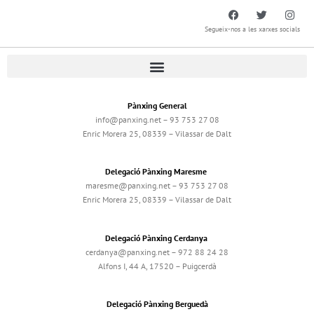
Segueix-nos a les xarxes socials
Pànxing General
info@panxing.net – 93 753 27 08
Enric Morera 25, 08339 – Vilassar de Dalt
Delegació Pànxing Maresme
maresme@panxing.net – 93 753 27 08
Enric Morera 25, 08339 – Vilassar de Dalt
Delegació Pànxing Cerdanya
cerdanya@panxing.net – 972 88 24 28
Alfons I, 44 A, 17520 – Puigcerdà
Delegació Pànxing Berguedà