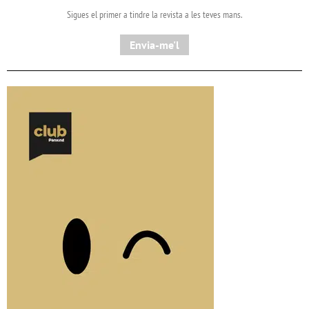
Sigues el primer a tindre la revista a les teves mans.
Envia-me'l