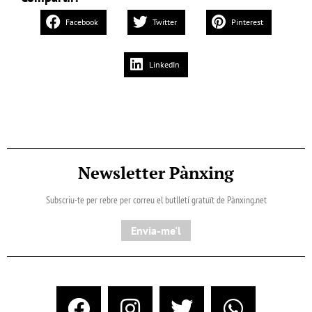
Facebook
Twitter
Pinterest
LinkedIn
Newsletter Pànxing
Subscriu-te per rebre per correu el butlletí gratuït de Pànxing.net​
Envia-me'l