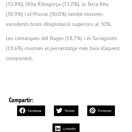
(32,8%), l’Alta Ribagorça (32,0%), la Terra Alta
(30,9%) i el Priorat (30,0%) també mostren
excedents bruts d’explotació superiors al 30%.
Les comarques del Bages (18,7%) i el Tarragonès
(19,6%) mostren el percentatge més baix d’aquest
component.
Compartir:
Facebook
Twitter
Pinterest
LinkedIn