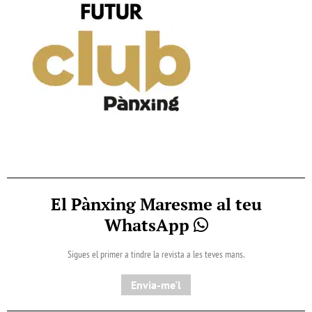
El Pànxing Maresme al teu
WhatsApp
Sigues el primer a tindre la revista a les teves mans.
Envia-me'l