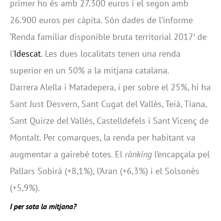
primer ho és amb 27.300 euros i el segon amb
26.900 euros per càpita. Són dades de l’informe
‘Renda familiar disponible bruta territorial 2017′ de
l’
Idescat
. Les dues localitats tenen una renda
superior en un 50% a la mitjana catalana.
Darrera Alella i Matadepera, i per sobre el 25%, hi ha
Sant Just Desvern, Sant Cugat del Vallès, Teià, Tiana,
Sant Quirze del Vallès, Castelldefels i Sant Vicenç de
Montalt. Per comarques, la renda per habitant va
augmentar a gairebé totes. El
rànking
l’encapçala pel
Pallars Sobirà (+8,1%), l’Aran (+6,3%) i el Solsonès
(+5,9%).
I per sota la mitjana?