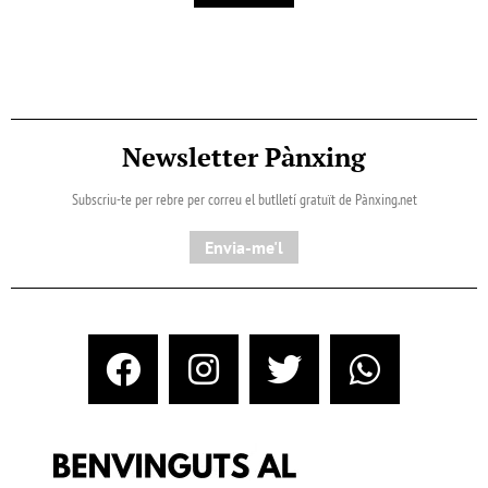
Newsletter Pànxing
Subscriu-te per rebre per correu el butlletí gratuït de Pànxing.net​
Envia-me'l