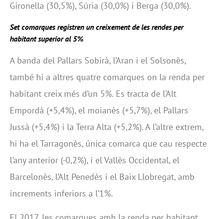
Gironella (30,5%), Súria (30,0%) i Berga (30,0%).
Set comarques registren un creixement de les rendes per
habitant superior al 5%
A banda del Pallars Sobirà, l’Aran i el Solsonès,
també hi a altres quatre comarques on la renda per
habitant creix més d’un 5%. Es tracta de l’Alt
Empordà (+5,4%), el moianès (+5,7%), el Pallars
Jussà (+5,4%) i la Terra Alta (+5,2%). A l’altre extrem,
hi ha el Tarragonès, única comarca que cau respecte
l’any anterior (-0,2%), i el Vallès Occidental, el
Barcelonès, l’Alt Penedès i el Baix Llobregat, amb
increments inferiors a l’1%.
El 2017, les comarques amb la renda per habitant