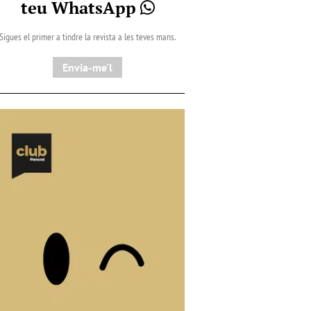
teu WhatsApp
Sigues el primer a tindre la revista a les teves mans.
Envia-me'l