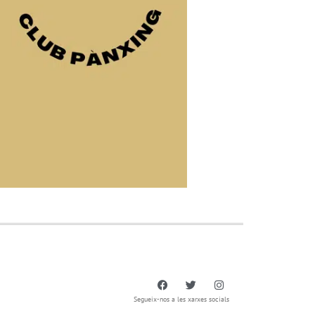
Segueix-nos a les xarxes socials