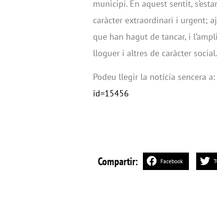
municipi. En aquest sentit, s’es
caràcter extraordinari i urgent; 
que han hagut de tancar, i l’ampl
lloguer i altres de caràcter social
Podeu llegir la notícia sencera a
id=15456
Compartir:
Facebook
T