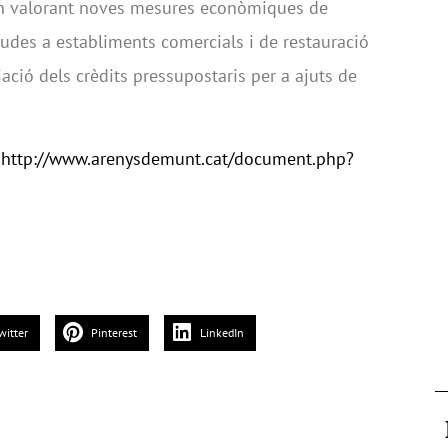
tan valorant noves mesures econòmiques de
ajudes a establiments comercials i de restauració
iació dels crèdits pressupostaris per a ajuts de
.
:
http://www.arenysdemunt.cat/document.php?
witter
Pinterest
LinkedIn