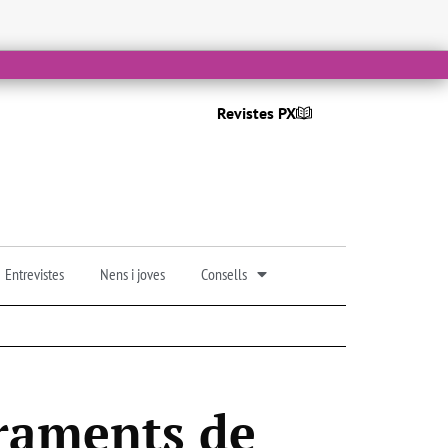
Revistes PX
Entrevistes
Nens i joves
Consells
braments de