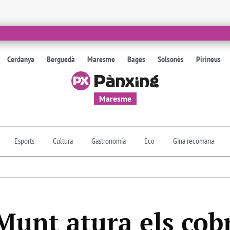
Cerdanya
Berguedà
Maresme
Bages
Solsonès
Pirineus
Maresme
Esports
Cultura
Gastronomia
Eco
Gina recomana
Munt atura els co