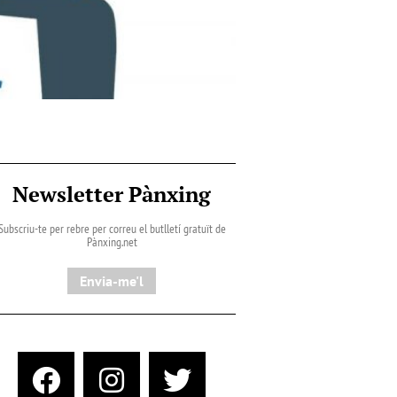
Newsletter Pànxing
Subscriu-te per rebre per correu el butlletí gratuït de
Pànxing.net​
Envia-me'l