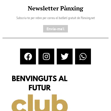
Newsletter Pànxing
Subscriu-te per rebre per correu el butlletí gratuït de Pànxing.net​
Envia-me'l