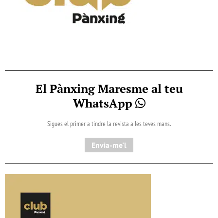
El Pànxing Maresme al teu
WhatsApp
Sigues el primer a tindre la revista a les teves mans.
Envia-me'l