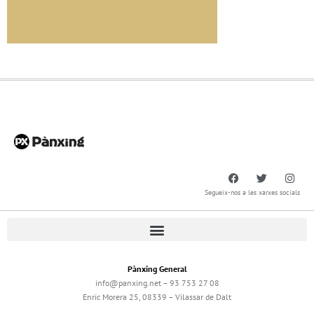
Segueix-nos a les xarxes socials
Pànxing General
info@panxing.net – 93 753 27 08
Enric Morera 25, 08339 – Vilassar de Dalt