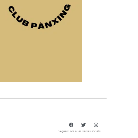
Segueix-nos a les xarxes socials