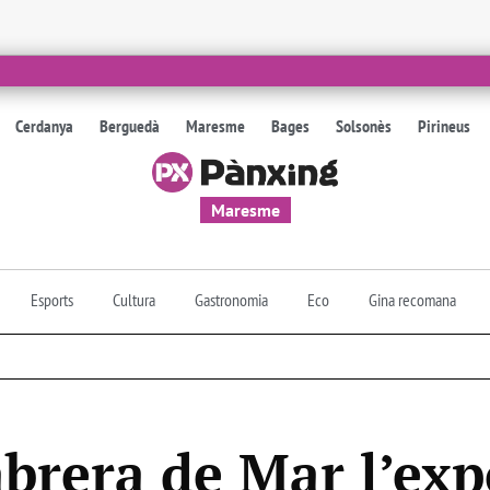
Cerdanya
Berguedà
Maresme
Bages
Solsonès
Pirineus
Maresme
Esports
Cultura
Gastronomia
Eco
Gina recomana
abrera de Mar l’exp