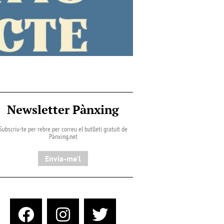
Newsletter Pànxing
Subscriu-te per rebre per correu el butlletí gratuït de
Pànxing.net​
Envia-me'l