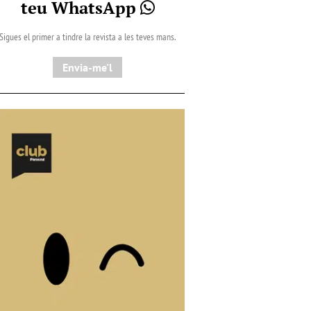
teu WhatsApp
Sigues el primer a tindre la revista a les teves mans.
Envia-me'l