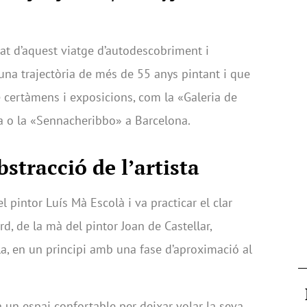
rat d’aquest viatge d’autodescobriment i
 una trajectòria de més de 55 anys pintant i que
 certàmens i exposicions, com la «Galeria de
a o la «Sennacheribbo» a Barcelona.
bstracció de l’artista
l pintor Luís Mà Escolà i va practicar el clar
rd, de la mà del pintor Joan de Castellar,
la, en un principi amb una fase d’aproximació al
 un espai confortable per deixar volar la seva