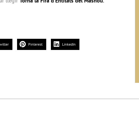
ar llegir
Torna la Fira d’Entitats del Masnou
.
witter
Pinterest
LinkedIn