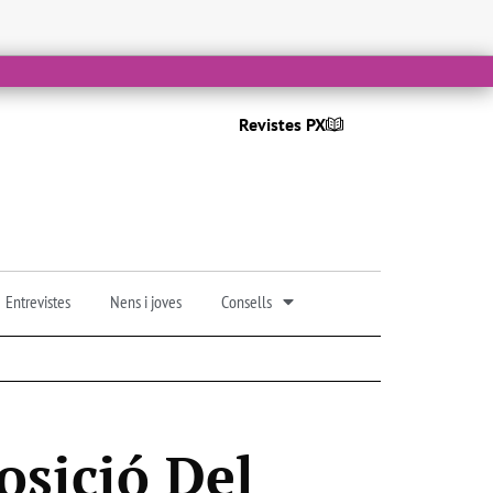
Revistes PX
Entrevistes
Nens i joves
Consells
osició Del