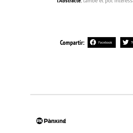
l’Abstracte
, també et pot interess
Compartir:
Facebook
T