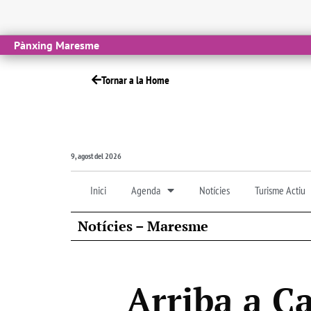
Pànxing Maresme
Tornar a la Home
9, agost del 2026
Inici
Agenda
Notícies
Turisme Actiu
Notícies – Maresme
Arriba a C