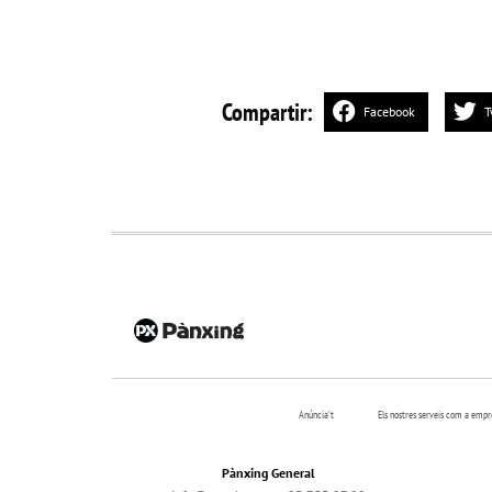
Compartir:
Facebook
T
Anúncia’t
Els nostres serveis com a emp
Pànxing General