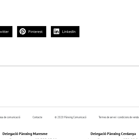
witter
Pinterest
LinkedIn
resa de comunicació
Contacte
© 2020 Pànxing Comunicacó
Termes de servei i condicions de venda
Delegació Pànxing Maresme
Delegació Pànxing Cerdanya