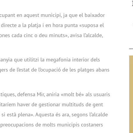
cupant en aquest municipi, ja que el baixador
 directe a la platja i en hora punta «suposa el
es cada cinc o deu minuts», avisa l’alcalde,
anyia que utilitzi la megafonia interior dels
rs de l’estat de l’ocupació de les platges abans
iques, defensa Mir, aniria «molt bé» als usuaris
itaríem haver de gestionar multituds de gent
 si està plena». Aquesta és ara, segons l’alcalde
s preocupacions de molts municipis costaners