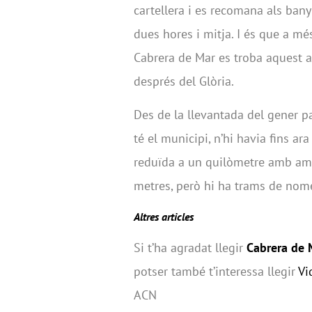
cartellera i es recomana als banyi
dues hores i mitja. I és que a més
Cabrera de Mar es troba aquest a
després del Glòria.
Des de la llevantada del gener pa
té el municipi, n’hi havia fins ar
reduïda a un quilòmetre amb amp
metres, però hi ha trams de nomé
Altres articles
Si t’ha agradat llegir
Cabrera de 
potser també t’interessa llegir
Vi
ACN