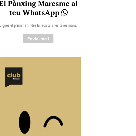
El Pànxing Maresme al
teu WhatsApp
Sigues el primer a tindre la revista a les teves mans.
Envia-me'l