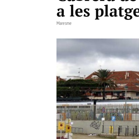
a les platg
Maresme