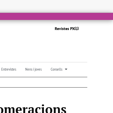
Revistes PX
Entrevistes
Nens i joves
Consells
lomeracions