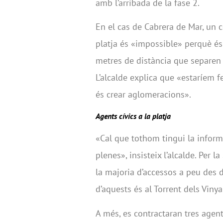
amb l’arribada de la fase 2.
En el cas de Cabrera de Mar, un co
platja és «impossible» perquè és
metres de distància que separen l
L’alcalde explica que «estaríem 
és crear aglomeracions».
Agents cívics a la platja
«Cal que tothom tingui la inform
plenes», insisteix l’alcalde. Per 
la majoria d’accessos a peu des 
d’aquests és al Torrent dels Vinyals
A més, es contractaran tres agents