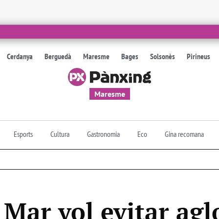
Cerdanya
Berguedà
Maresme
Bages
Solsonès
Pirineus
Maresme
Esports
Cultura
Gastronomia
Eco
Gina recomana
 Mar vol evitar ag