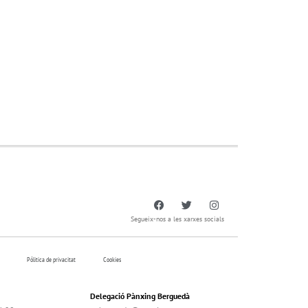
Segueix-nos a les xarxes socials
Pólitica de privacitat
Cookies
Delegació Pànxing Berguedà