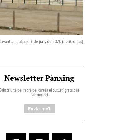
davant la platja, el 8 de juny de 2020 (horitzontal)
Newsletter Pànxing
Subscriu-te per rebre per correu el butlletí gratuït de
Pànxing.net​
Envia-me'l