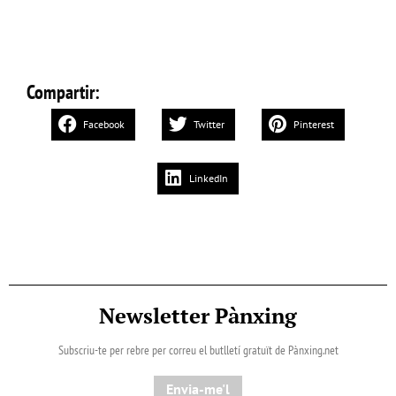
Compartir:
Facebook
Twitter
Pinterest
LinkedIn
Newsletter Pànxing
Subscriu-te per rebre per correu el butlletí gratuït de Pànxing.net​
Envia-me'l