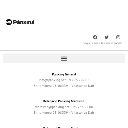
Segueix-nos a les xarxes socials
Pànxing General
info@panxing.net – 93 753 27 08
Enric Morera 25, 08339 – Vilassar de Dalt
Delegació Pànxing Maresme
maresme@panxing.net – 93 753 27 08
Enric Morera 25, 08339 – Vilassar de Dalt