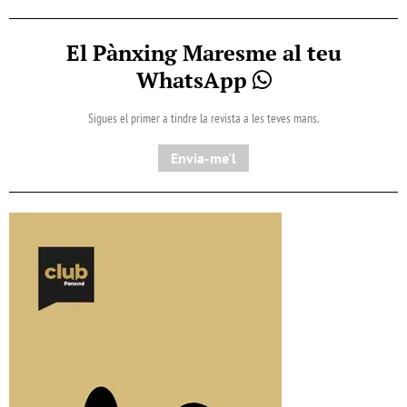
El Pànxing Maresme al teu
WhatsApp
Sigues el primer a tindre la revista a les teves mans.
Envia-me'l