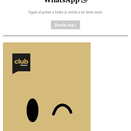
Sigues el primer a tindre la revista a les teves mans.
Envia-me'l