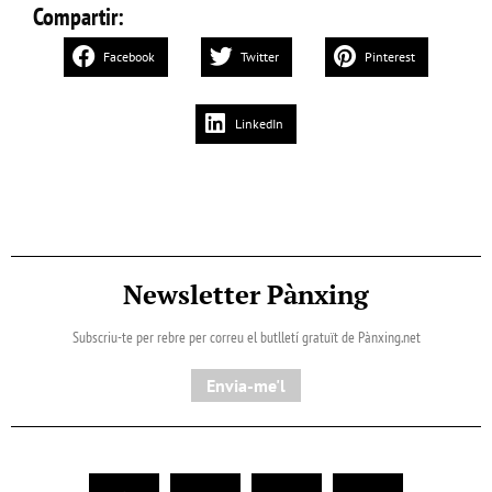
Compartir:
Facebook
Twitter
Pinterest
LinkedIn
Newsletter Pànxing
Subscriu-te per rebre per correu el butlletí gratuït de Pànxing.net​
Envia-me'l