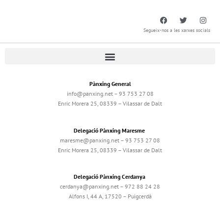
Segueix-nos a les xarxes socials
Pànxing General
info@panxing.net – 93 753 27 08
Enric Morera 25, 08339 – Vilassar de Dalt
Delegació Pànxing Maresme
maresme@panxing.net – 93 753 27 08
Enric Morera 25, 08339 – Vilassar de Dalt
Delegació Pànxing Cerdanya
cerdanya@panxing.net – 972 88 24 28
Alfons I, 44 A, 17520 – Puigcerdà