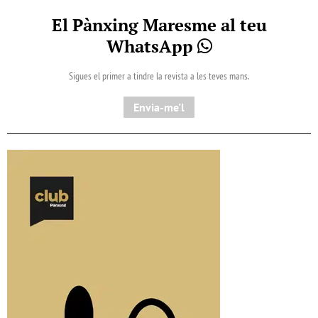
El Pànxing Maresme al teu
WhatsApp
Sigues el primer a tindre la revista a les teves mans.
Envia-me'l