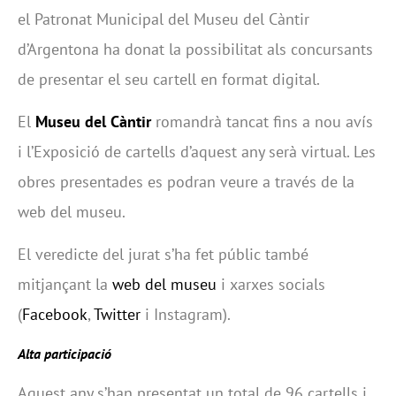
el Patronat Municipal del Museu del Càntir
d’Argentona ha donat la possibilitat als concursants
de presentar el seu cartell en format digital.
El
Museu del Càntir
romandrà tancat fins a nou avís
i l’Exposició de cartells d’aquest any serà virtual. Les
obres presentades es podran veure a través de la
web del museu.
El veredicte del jurat s’ha fet públic també
mitjançant la
web del museu
i xarxes socials
(
Facebook
,
Twitter
i Instagram).
Alta participació
Aquest any s’han presentat un total de 96 cartells i