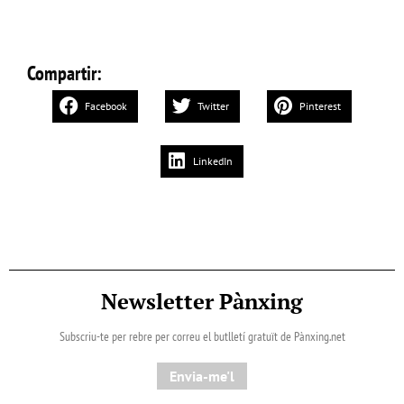
Compartir:
Facebook
Twitter
Pinterest
LinkedIn
Newsletter Pànxing
Subscriu-te per rebre per correu el butlletí gratuït de Pànxing.net​
Envia-me'l