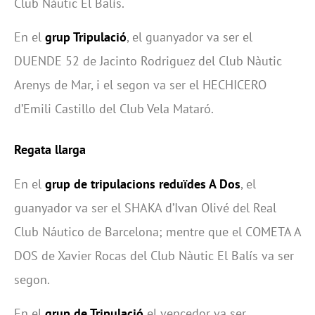
Club Nàutic El Balís.
En el
grup Tripulació
, el guanyador va ser el
DUENDE 52 de Jacinto Rodriguez del Club Nàutic
Arenys de Mar, i el segon va ser el HECHICERO
d’Emili Castillo del Club Vela Mataró.
Regata llarga
En el
grup de tripulacions reduïdes A Dos
, el
guanyador va ser el SHAKA d’Ivan Olivé del Real
Club Náutico de Barcelona; mentre que el COMETA A
DOS de Xavier Rocas del Club Nàutic El Balís va ser
segon.
En el
grup de Tripulació
el vencedor va ser