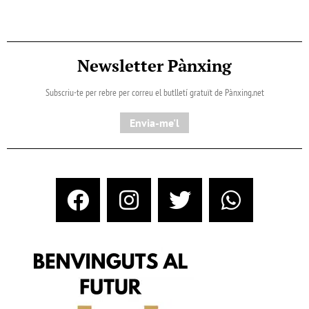
Newsletter Pànxing
Subscriu-te per rebre per correu el butlletí gratuït de Pànxing.net​
Envia-me'l