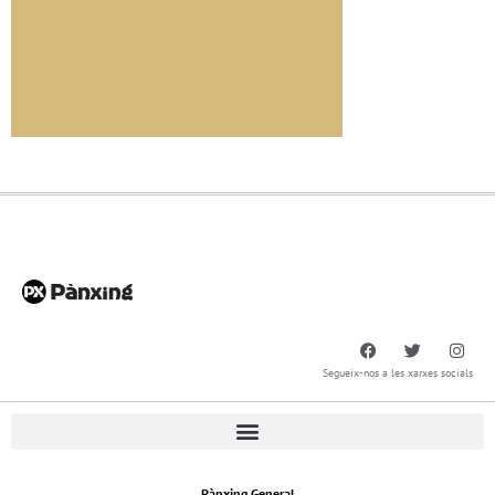
Segueix-nos a les xarxes socials
Pànxing General