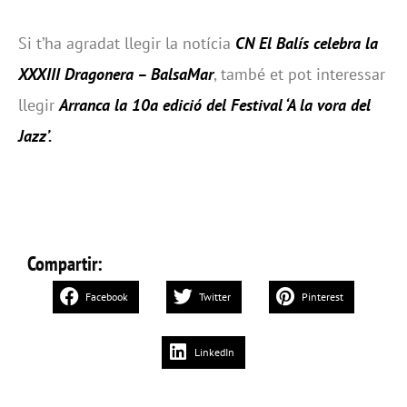
Si t’ha agradat llegir la notícia
CN El Balís celebra la
XXXIII Dragonera – BalsaMar
, també et pot interessar
llegir
Arranca la 10a edició del Festival ‘A la vora del
Jazz’
.
Compartir:
Facebook
Twitter
Pinterest
LinkedIn