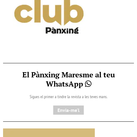
El Pànxing Maresme al teu
WhatsApp
Sigues el primer a tindre la revista a les teves mans.
Envia-me'l