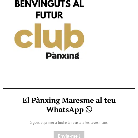
El Pànxing Maresme al teu
WhatsApp
Sigues el primer a tindre la revista a les teves mans.
Envia-me'l