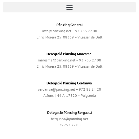
Pànxing General
info@panxing.net – 93 753 27 08
Enric Morera 25, 08339 – Vilassar de Dalt
Delegació Pànxing Maresme
maresme@panxing.net – 93 753 27 08
Enric Morera 25, 08339 – Vilassar de Dalt
Delegació Pànxing Cerdanya
cerdanya@panxing.net – 972 88 24 28
Alfons I, 44 A, 17520 – Puigcerdà
Delegació Pànxing Berguedà
bergueda@panxing.net
93 753 27 08