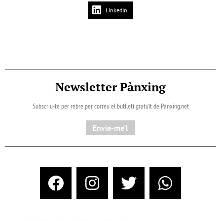
LinkedIn
Newsletter Pànxing
Subscriu-te per rebre per correu el butlletí gratuït de Pànxing.net​
Envia-me'l