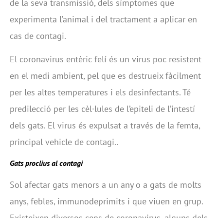
de la seva transmissió, dels símptomes que
experimenta l’animal i del tractament a aplicar en
cas de contagi.
El coronavirus entèric felí és un virus poc resistent
en el medi ambient, pel que es destrueix fàcilment
per les altes temperatures i els desinfectants. Té
predilecció per les cèl·lules de l’epiteli de l’intestí
dels gats. El virus és expulsat a través de la femta,
principal vehicle de contagi..
Gats proclius al contagi
Sol afectar gats menors a un any o a gats de molts
anys, febles, immunodeprimits i que viuen en grup.
Existeixen diversos ceps de coronavirus, alguns dels