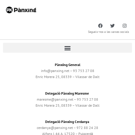
Segueix-nos a les xarxes socials
Pànxing General
info@panxing.net – 93 753 27 08
Enric Morera 25, 08339 – Vilassar de Dalt
Delegació Pànxing Maresme
maresme@panxing.net – 93 753 27 08
Enric Morera 25, 08339 – Vilassar de Dalt
Delegació Pànxing Cerdanya
cerdanya@panxing.net – 972 88 24 28
Alfons I, 44 A, 17520 – Puigcerdà