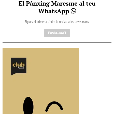
El Pànxing Maresme al teu
WhatsApp
Sigues el primer a tindre la revista a les teves mans.
Envia-me'l