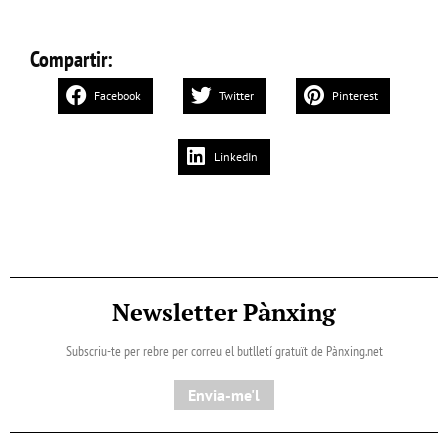
Compartir:
Facebook
Twitter
Pinterest
LinkedIn
Newsletter Pànxing
Subscriu-te per rebre per correu el butlletí gratuït de Pànxing.net​
Envia-me'l