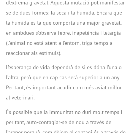
d’extrema gravetat. Aquesta mutació pot manifestar-
se de dues formes: la seca i la humida. Encara que
la humida és la que comporta una major gravetat,
en ambdues s’observa febre, inapetència i letargia
(l’animal no està atent a l’entorn, triga temps a
reaccionar als estímuls).
L’esperança de vida dependrà de si es dóna l’una o
l’altra, però que en cap cas serà superior a un any.
Per tant, és important acudir com més aviat millor
al veterinari.
És possible que la immunitat no duri molt temps i
per tant, auto-contagiar-se de nou a través de
l’arener perquè, com dèiem el contagi és a través de