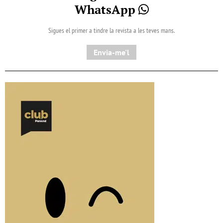
WhatsApp
Sigues el primer a tindre la revista a les teves mans.
Envia-me'l