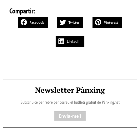
Compartir:
Facebook
Twitter
Pinterest
LinkedIn
Newsletter Pànxing
Subscriu-te per rebre per correu el butlletí gratuït de Pànxing.net​
Envia-me'l