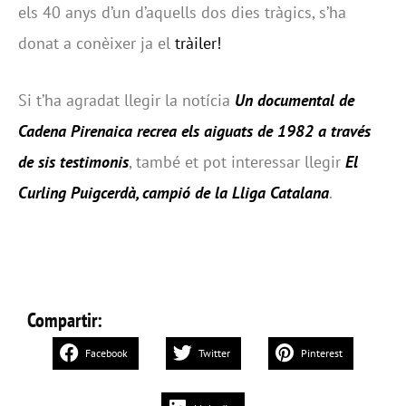
els 40 anys d’un d’aquells dos dies tràgics, s’ha
donat a conèixer ja el
tràiler!
Si t’ha agradat llegir la notícia
Un documental de
Cadena Pirenaica recrea els aiguats de 1982 a través
de sis testimonis
, també et pot interessar llegir
El
Curling Puigcerdà, campió de la Lliga Catalana
.
Compartir:
Facebook
Twitter
Pinterest