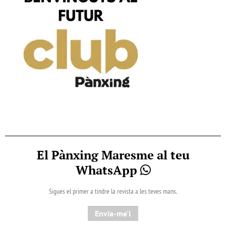
El Pànxing Maresme al teu
WhatsApp
Sigues el primer a tindre la revista a les teves mans.
Envia-me'l