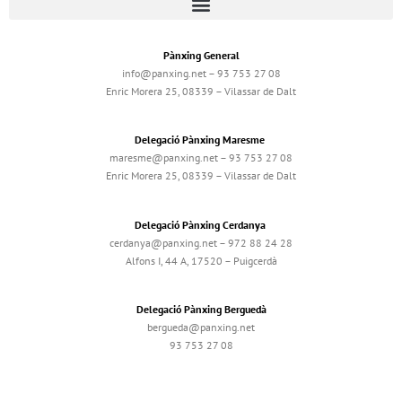
Pànxing General
info@panxing.net – 93 753 27 08
Enric Morera 25, 08339 – Vilassar de Dalt
Delegació Pànxing Maresme
maresme@panxing.net – 93 753 27 08
Enric Morera 25, 08339 – Vilassar de Dalt
Delegació Pànxing Cerdanya
cerdanya@panxing.net – 972 88 24 28
Alfons I, 44 A, 17520 – Puigcerdà
Delegació Pànxing Berguedà
bergueda@panxing.net
93 753 27 08