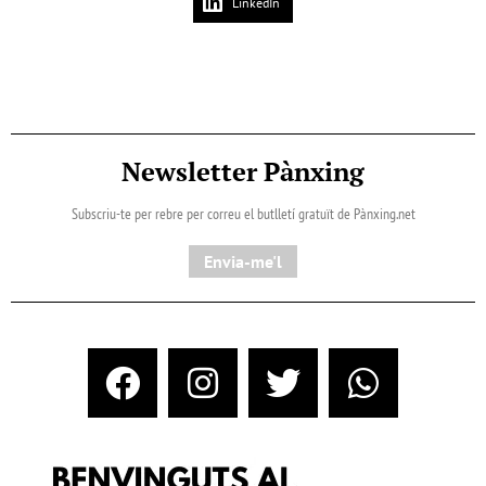
LinkedIn
Newsletter Pànxing
Subscriu-te per rebre per correu el butlletí gratuït de Pànxing.net​
Envia-me'l