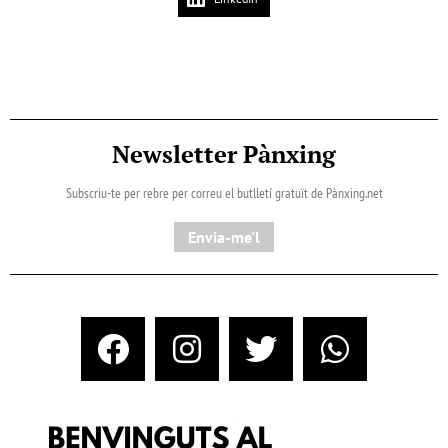
Newsletter Pànxing
Subscriu-te per rebre per correu el butlletí gratuït de Pànxing.net​
Envia-me'l