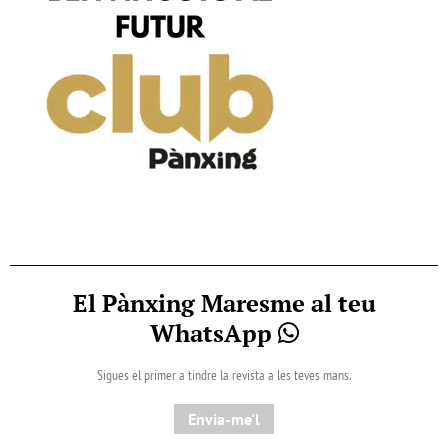
El Pànxing Maresme al teu
WhatsApp
Sigues el primer a tindre la revista a les teves mans.
Envia-me'l