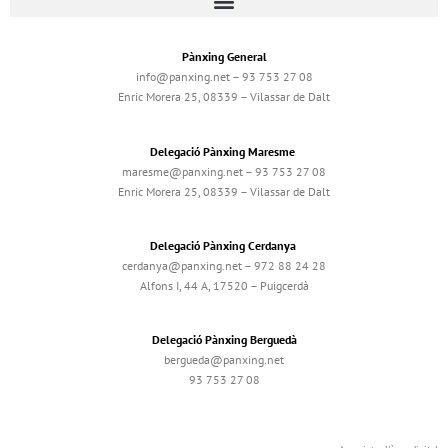
Pànxing General
info@panxing.net – 93 753 27 08
Enric Morera 25, 08339 – Vilassar de Dalt
Delegació Pànxing Maresme
maresme@panxing.net – 93 753 27 08
Enric Morera 25, 08339 – Vilassar de Dalt
Delegació Pànxing Cerdanya
cerdanya@panxing.net – 972 88 24 28
Alfons I, 44 A, 17520 – Puigcerdà
Delegació Pànxing Berguedà
bergueda@panxing.net
93 753 27 08