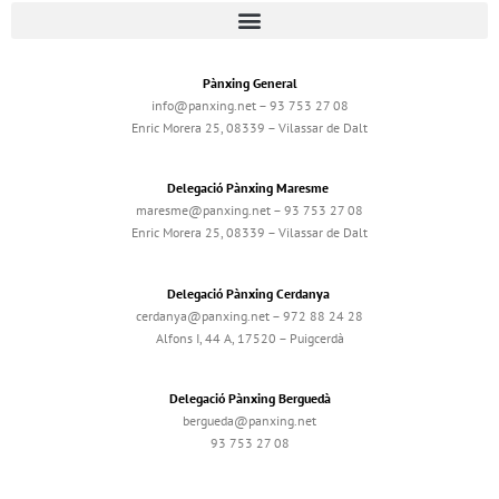
Pànxing General
info@panxing.net – 93 753 27 08
Enric Morera 25, 08339 – Vilassar de Dalt
Delegació Pànxing Maresme
maresme@panxing.net – 93 753 27 08
Enric Morera 25, 08339 – Vilassar de Dalt
Delegació Pànxing Cerdanya
cerdanya@panxing.net – 972 88 24 28
Alfons I, 44 A, 17520 – Puigcerdà
Delegació Pànxing Berguedà
bergueda@panxing.net
93 753 27 08