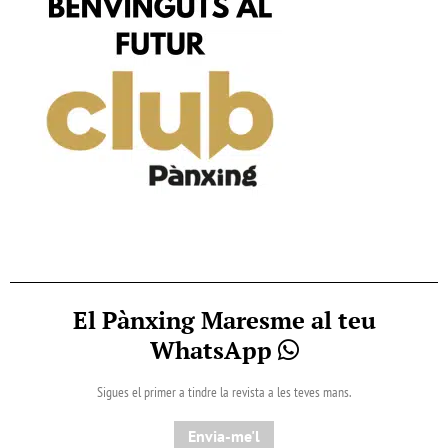
El Pànxing Maresme al teu
WhatsApp
Sigues el primer a tindre la revista a les teves mans.
Envia-me'l