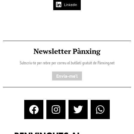
LinkedIn
Newsletter Pànxing
Subscriu-te per rebre per correu el butlletí gratuït de Pànxing.net​
Envia-me'l