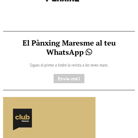
El Pànxing Maresme al teu
WhatsApp
Sigues el primer a tindre la revista a les teves mans.
Envia-me'l