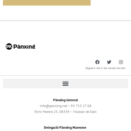
Segueix-nos a les xarxes socials
Pànxing General
info@panxing.net – 93 753 27 08
Enric Morera 25, 08339 – Vilassar de Dalt
Delegació Pànxing Maresme