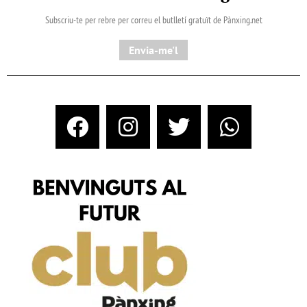
Subscriu-te per rebre per correu el butlletí gratuït de Pànxing.net​
Envia-me'l