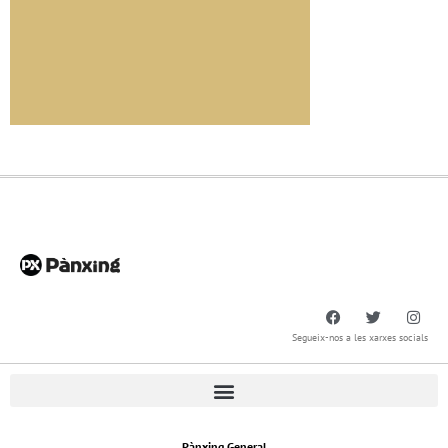
Segueix-nos a les xarxes socials
Pànxing General