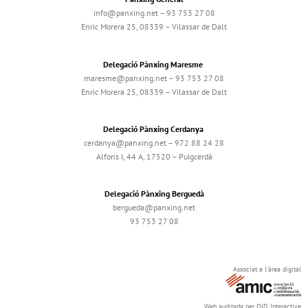
info@panxing.net – 93 753 27 08
Enric Morera 25, 08339 – Vilassar de Dalt
Delegació Pànxing Maresme
maresme@panxing.net – 93 753 27 08
Enric Morera 25, 08339 – Vilassar de Dalt
Delegació Pànxing Cerdanya
cerdanya@panxing.net – 972 88 24 28
Alfons I, 44 A, 17520 – Puigcerdà
Delegació Pànxing Berguedà
bergueda@panxing.net
93 753 27 08
Associat a l'àrea digital
Web auditada per OJD Interactive