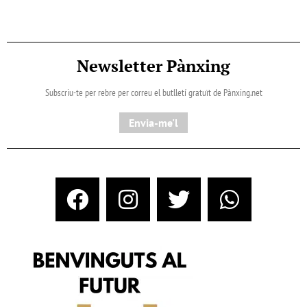
Newsletter Pànxing
Subscriu-te per rebre per correu el butlletí gratuït de Pànxing.net​
Envia-me'l