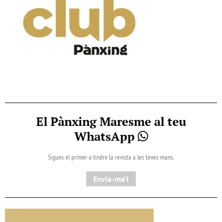
El Pànxing Maresme al teu
WhatsApp
Sigues el primer a tindre la revista a les teves mans.
Envia-me'l