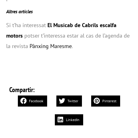
Altres articles
Si t’ha interessat
El Musicab de Cabrils escalfa
motors
potser t’interessa estar al cas de l’agenda de
la revista
Pànxing Maresme
.
Compartir:
Facebook
Twitter
Pinterest
LinkedIn