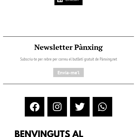
Newsletter Pànxing
Subscriu-te per rebre per correu el butlletí gratuït de Pànxing.net​
Envia-me'l