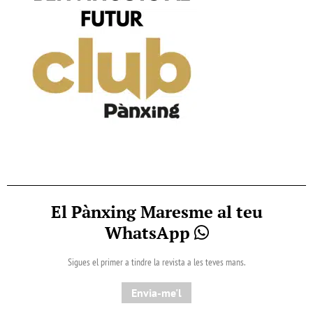
El Pànxing Maresme al teu
WhatsApp
Sigues el primer a tindre la revista a les teves mans.
Envia-me'l