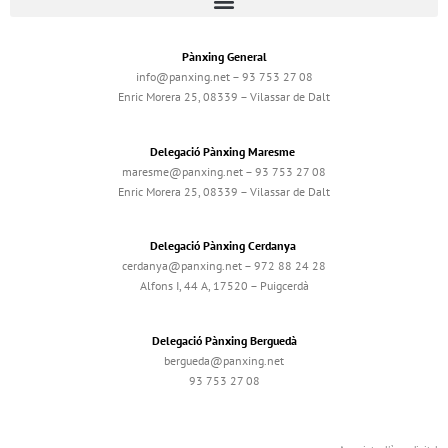
Pànxing General
info@panxing.net – 93 753 27 08
Enric Morera 25, 08339 – Vilassar de Dalt
Delegació Pànxing Maresme
maresme@panxing.net – 93 753 27 08
Enric Morera 25, 08339 – Vilassar de Dalt
Delegació Pànxing Cerdanya
cerdanya@panxing.net – 972 88 24 28
Alfons I, 44 A, 17520 – Puigcerdà
Delegació Pànxing Berguedà
bergueda@panxing.net
93 753 27 08