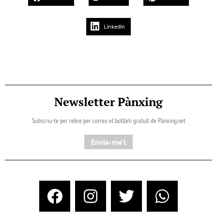
LinkedIn
Newsletter Pànxing
Subscriu-te per rebre per correu el butlletí gratuït de Pànxing.net​
Envia-me'l