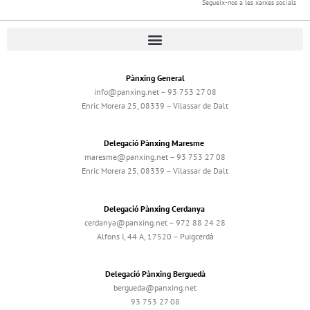
Segueix-nos a les xarxes socials
Pànxing General
info@panxing.net – 93 753 27 08
Enric Morera 25, 08339 – Vilassar de Dalt
Delegació Pànxing Maresme
maresme@panxing.net – 93 753 27 08
Enric Morera 25, 08339 – Vilassar de Dalt
Delegació Pànxing Cerdanya
cerdanya@panxing.net – 972 88 24 28
Alfons I, 44 A, 17520 – Puigcerdà
Delegació Pànxing Berguedà
bergueda@panxing.net
93 753 27 08