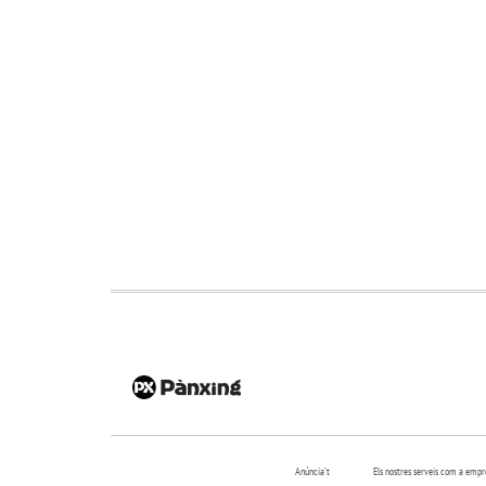
Anúncia’t
Els nostres serveis com a emp