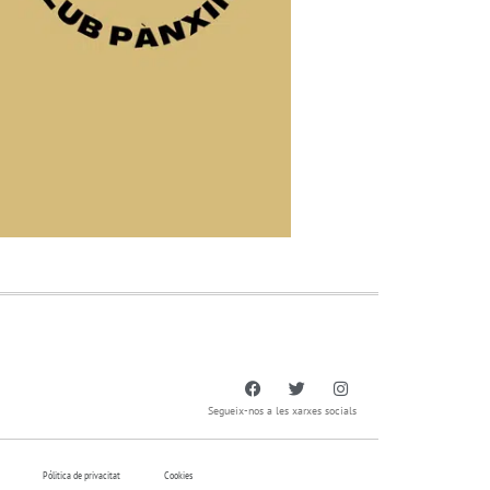
Segueix-nos a les xarxes socials
Pólitica de privacitat
Cookies