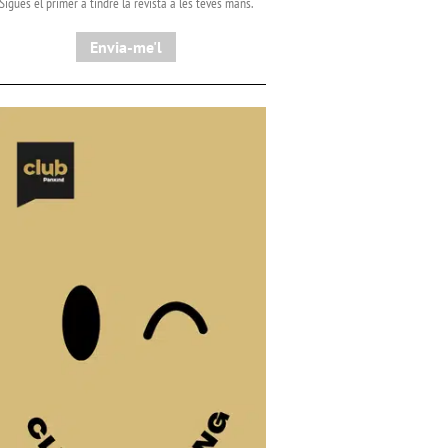
Sigues el primer a tindre la revista a les teves mans.
Envia-me'l