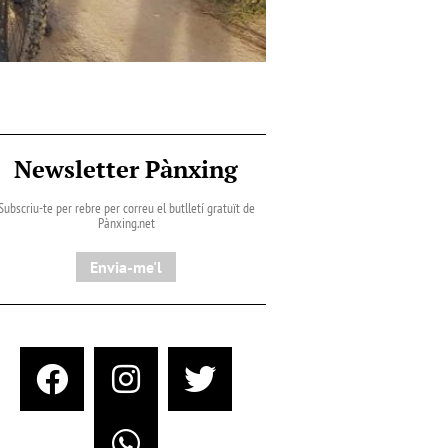
Newsletter Pànxing
Subscriu-te per rebre per correu el butlletí gratuït de
Pànxing.net​
Envia-me'l