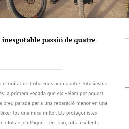
a inesgotable passió de quatre
oportunitat de trobar-nos amb quatre entusiastes
 és la primera vegada que els veiem per aquest
una breu parada per a una reparació menor en una
nèixer-los una mica millor. Els protagonistes
en Julián, en Miquel i en Joan, tots residents