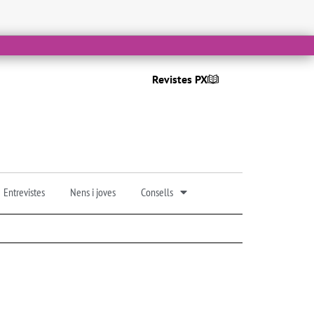
Revistes PX
Entrevistes
Nens i joves
Consells