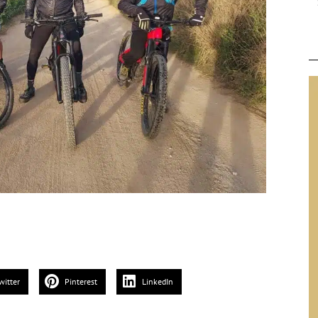
witter
Pinterest
LinkedIn