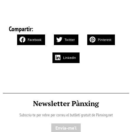
Compartir:
Facebook
Twitter
Pinterest
LinkedIn
Newsletter Pànxing
Subscriu-te per rebre per correu el butlletí gratuït de Pànxing.net​
Envia-me'l