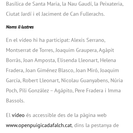
Basílica de Santa Maria, la Nau Gaudí, la Peixateria,
Ciutat Jardí i el Jaciment de Can Fullerachs.
Noms il·lustres
En el vídeo hi ha participat: Alexis Serrano,
Montserrat de Torres, Joaquim Graupera, Agàpit
Borràs, Joan Amposta, Elisenda Lleonart, Helena
Fradera, Joan Giménez Blasco, Joan Miró, Joaquim
García, Robert Lleonart, Nicolau Guanyabens, Núria
Poch, Pili González – Agápito, Pere Fradera i Imma
Bassols.
El
vídeo
és accessible des de la pàgina web
www.openpuigicadafalch.cat
, dins la pestanya de