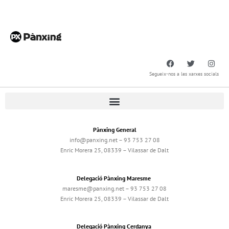
Segueix-nos a les xarxes socials
Pànxing General
info@panxing.net – 93 753 27 08
Enric Morera 25, 08339 – Vilassar de Dalt
Delegació Pànxing Maresme
maresme@panxing.net – 93 753 27 08
Enric Morera 25, 08339 – Vilassar de Dalt
Delegació Pànxing Cerdanya