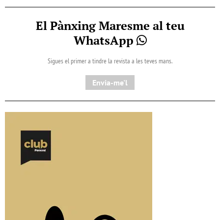
El Pànxing Maresme al teu
WhatsApp
Sigues el primer a tindre la revista a les teves mans.
Envia-me'l