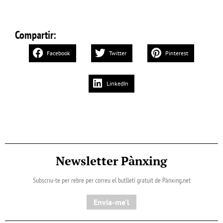
Compartir:
Facebook
Twitter
Pinterest
LinkedIn
Newsletter Pànxing
Subscriu-te per rebre per correu el butlletí gratuït de Pànxing.net​
Envia-me'l