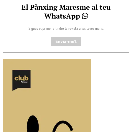
El Pànxing Maresme al teu
WhatsApp
Sigues el primer a tindre la revista a les teves mans.
Envia-me'l