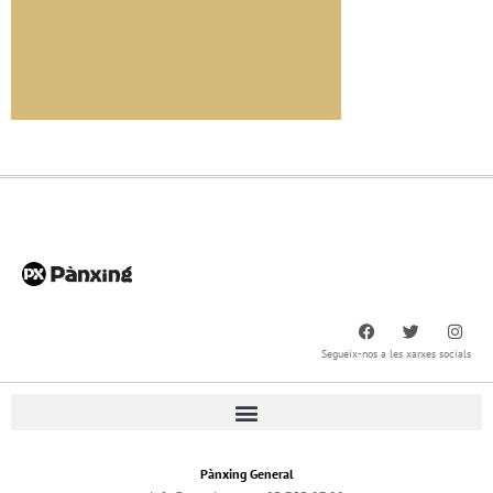
Segueix-nos a les xarxes socials
Pànxing General