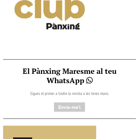
El Pànxing Maresme al teu
WhatsApp
Sigues el primer a tindre la revista a les teves mans.
Envia-me'l