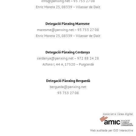
info@panxing.net – 93 753 27 08
Enric Morera 25, 08339 – Vilassar de Dalt
Delegació Pànxing Maresme
maresme@panxing.net – 93 753 27 08
Enric Morera 25, 08339 – Vilassar de Dalt
Delegació Pànxing Cerdanya
cerdanya@panxing.net – 972 88 24 28
Alfons I, 44 A, 17520 – Puigcerdà
Delegació Pànxing Berguedà
bergueda@panxing.net
93 753 27 08
Associat a l'àrea digital
Web auditada per OJD Interactive