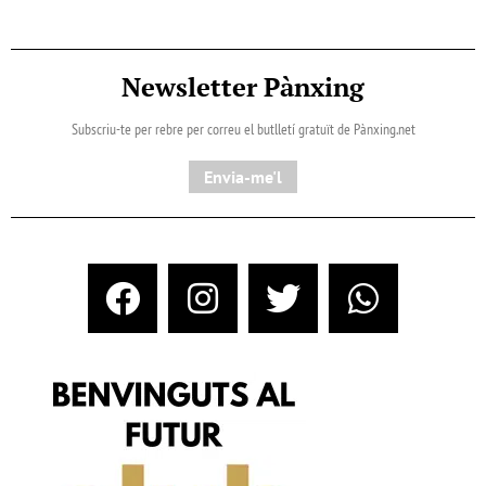
Newsletter Pànxing
Subscriu-te per rebre per correu el butlletí gratuït de Pànxing.net​
Envia-me'l