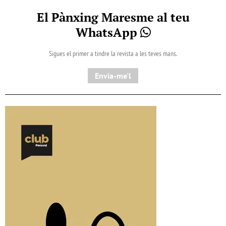
El Pànxing Maresme al teu
WhatsApp
Sigues el primer a tindre la revista a les teves mans.
Envia-me'l