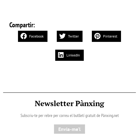
Compartir:
Facebook
Twitter
Pinterest
LinkedIn
Newsletter Pànxing
Subscriu-te per rebre per correu el butlletí gratuït de Pànxing.net​
Envia-me'l