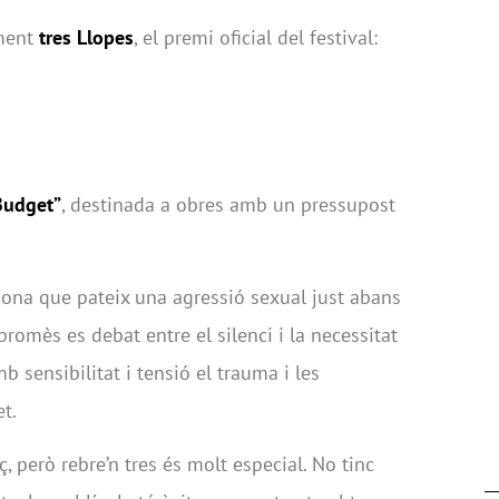
lment
tres Llopes
, el premi oficial del festival:
Budget”
, destinada a obres amb un pressupost
 dona que pateix una agressió sexual just abans
romès es debat entre el silenci i la necessitat
amb sensibilitat i tensió el trauma i les
t.
, però rebre’n tres és molt especial. No tinc