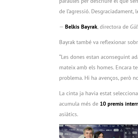
paraules per descriure el que sent
de l’agressió. Desgraciadament, l
—
Belkis Bayrak
, directora de
Gül
Bayrak també va reflexionar sobre
“Les dones estan aconseguint ada
mateix amb els homes. Encara ten
problema. Hi ha avenços, però no
La cinta ja havia estat seleccio
acumula més de
10 premis inter
asiàtics.