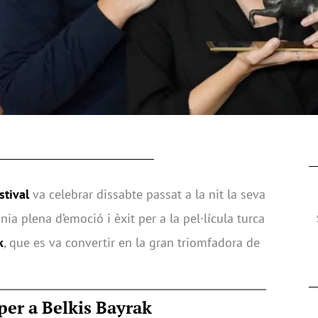
stival
va celebrar dissabte passat a la nit la seva
a plena d’emoció i èxit per a la pel·lícula turca
k
, que es va convertir en la gran triomfadora de
per a Belkis Bayrak