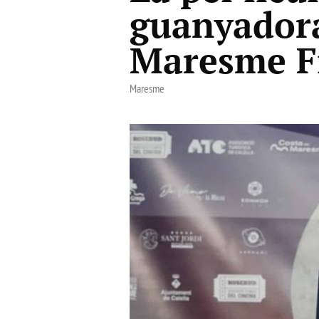
guanyadora
Maresme Fi
Maresme