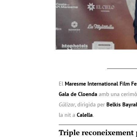
El
Maresme International Film Fe
Gala de Cloenda
amb una cerimòni
Gülizar
, dirigida per
Belkis Bayra
la nit a
Calella
.
Triple reconeixement 