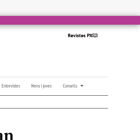
Revistes PX
Entrevistes
Nens i joves
Consells
an