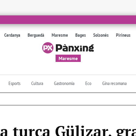
Cerdanya
Berguedà
Maresme
Bages
Solsonès
Pirineus
Maresme
Esports
Cultura
Gastronomia
Eco
Gina recomana
la turca Gülizar, gr