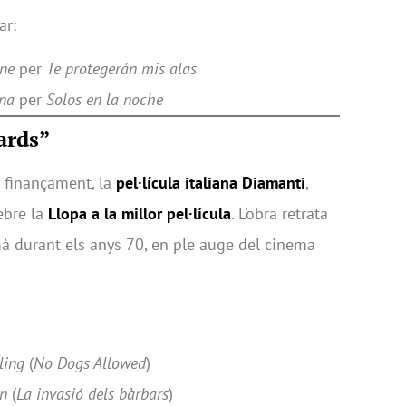
ar:
ne
per
Te protegerán mis alas
ona
per
Solos en la noche
ards”
e finançament, la
pel·lícula italiana Diamanti
,
rebre la
Llopa a la millor pel·lícula
. L’obra retrata
mà durant els anys 70, en ple auge del cinema
ling
(
No Dogs Allowed
)
n
(
La invasió dels bàrbars
)