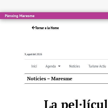
Pànxing Maresme
Tornar a la Home
9, agost del 2026
Inici
Agenda
Notícies
Turisme Actiu
Notícies – Maresme
La pel·lícu