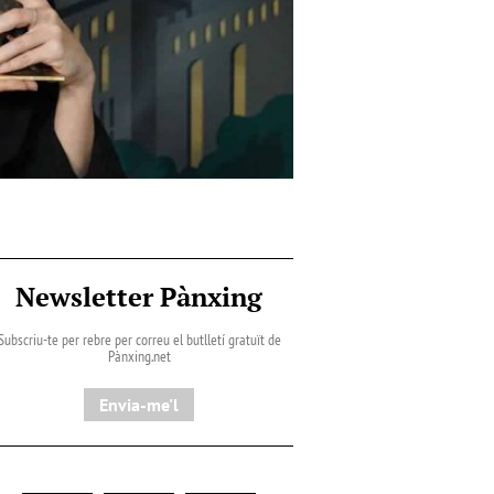
Newsletter Pànxing
Subscriu-te per rebre per correu el butlletí gratuït de
Pànxing.net​
Envia-me'l