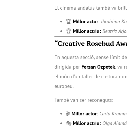
El cinema andalús també va brill
🏆
Millor actor:
Ibrahima Ko
🏆
Millor actriu:
Beatriz Arj
“Creative Rosebud Aw
En aquesta secció, sense límit d
dirigida per
Ferzan Ozpetek
, va 
el món d’un taller de costura ro
europeu.
També van ser reconeguts:
🎬
Millor actor:
Carlo Kramm
🎭
Millor actriu:
Olga Alamá