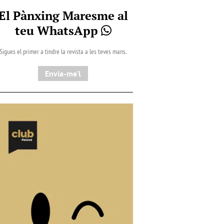
El Pànxing Maresme al
teu WhatsApp
Sigues el primer a tindre la revista a les teves mans.
Envia-me'l