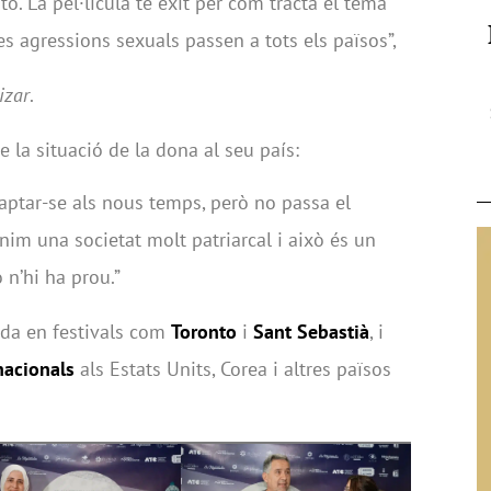
o. La pel·lícula té èxit per com tracta el tema
es agressions sexuals passen a tots els països”,
izar
.
 la situació de la dona al seu país:
ptar-se als nous temps, però no passa el
im una societat molt patriarcal i això és un
 n’hi ha prou.”
nada en festivals com
Toronto
i
Sant Sebastià
, i
nacionals
als Estats Units, Corea i altres països