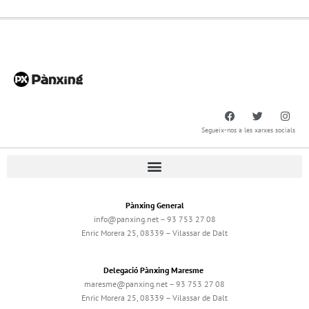
Segueix-nos a les xarxes socials
Pànxing General
info@panxing.net – 93 753 27 08
Enric Morera 25, 08339 – Vilassar de Dalt
Delegació Pànxing Maresme
maresme@panxing.net – 93 753 27 08
Enric Morera 25, 08339 – Vilassar de Dalt