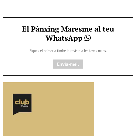
El Pànxing Maresme al teu
WhatsApp
Sigues el primer a tindre la revista a les teves mans.
Envia-me'l