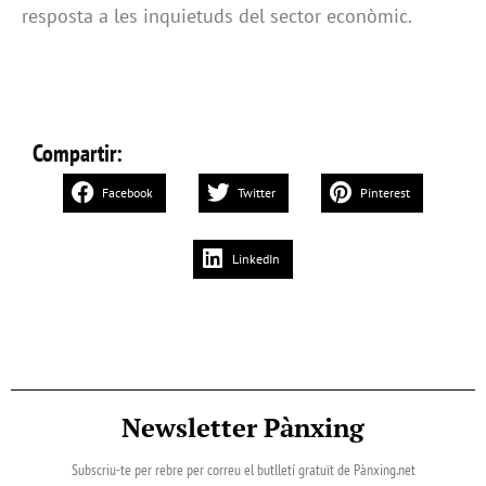
resposta a les inquietuds del sector econòmic.
Compartir:
Facebook
Twitter
Pinterest
LinkedIn
Newsletter Pànxing
Subscriu-te per rebre per correu el butlletí gratuït de Pànxing.net​