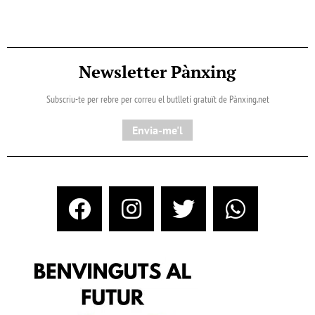
Newsletter Pànxing
Subscriu-te per rebre per correu el butlletí gratuït de Pànxing.net​
Envia-me'l