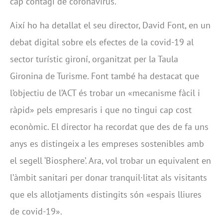
cap contagi de coronavirus.
Així ho ha detallat el seu director, David Font, en un
debat digital sobre els efectes de la covid-19 al
sector turístic gironí, organitzat per la Taula
Gironina de Turisme. Font també ha destacat que
l’objectiu de l’ACT és trobar un «mecanisme fàcil i
ràpid» pels empresaris i que no tingui cap cost
econòmic. El director ha recordat que des de fa uns
anys es distingeix a les empreses sostenibles amb
el segell ‘Biosphere’. Ara, vol trobar un equivalent en
l’àmbit sanitari per donar tranquil·litat als visitants
que els allotjaments distingits són «espais lliures
de covid-19».