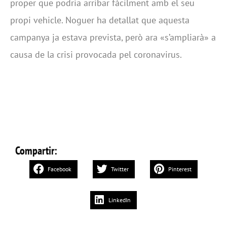
proper que podria arribar fàcilment amb el seu
propi vehicle. Noguer ha detallat que aquesta
campanya ja estava prevista, però ara «s’ampliarà» a
causa de la crisi provocada pel coronavirus.
Compartir:
Facebook
Twitter
Pinterest
LinkedIn