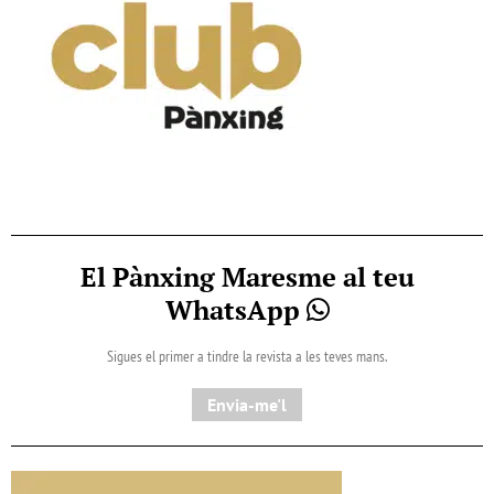
El Pànxing Maresme al teu
WhatsApp
Sigues el primer a tindre la revista a les teves mans.
Envia-me'l