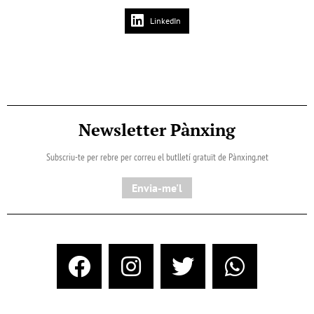
LinkedIn
Newsletter Pànxing
Subscriu-te per rebre per correu el butlletí gratuït de Pànxing.net​
Envia-me'l