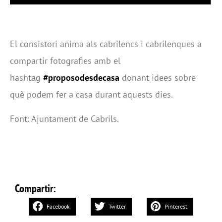
El consistori anima als cabrilencs i cabrilenques a
compartir fotografies amb el
hashtag
#proposodesdecasa
donant idees sobre
què podem fer a casa durant aquests dies.
Font: Ajuntament de Cabrils.
Compartir:
Facebook
Twitter
Pinterest