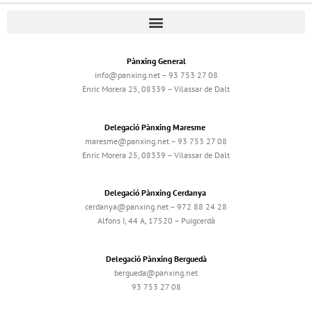
Pànxing General
info@panxing.net – 93 753 27 08
Enric Morera 25, 08339 – Vilassar de Dalt
Delegació Pànxing Maresme
maresme@panxing.net – 93 753 27 08
Enric Morera 25, 08339 – Vilassar de Dalt
Delegació Pànxing Cerdanya
cerdanya@panxing.net – 972 88 24 28
Alfons I, 44 A, 17520 – Puigcerdà
Delegació Pànxing Berguedà
bergueda@panxing.net
93 753 27 08