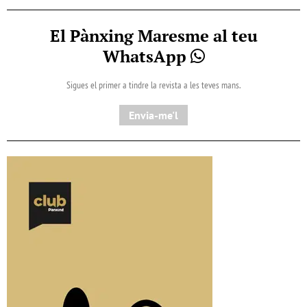
El Pànxing Maresme al teu
WhatsApp
Sigues el primer a tindre la revista a les teves mans.
Envia-me'l