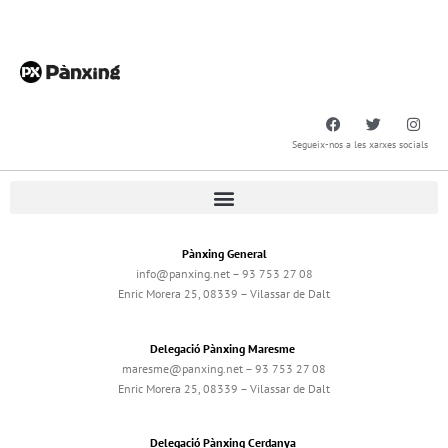
Segueix-nos a les xarxes socials
Pànxing General
info@panxing.net – 93 753 27 08
Enric Morera 25, 08339 – Vilassar de Dalt
Delegació Pànxing Maresme
maresme@panxing.net – 93 753 27 08
Enric Morera 25, 08339 – Vilassar de Dalt
Delegació Pànxing Cerdanya