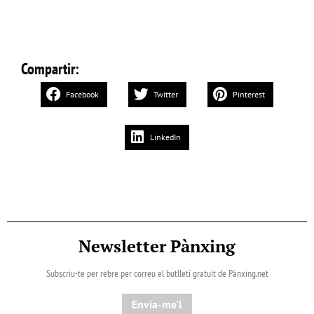
Compartir:
Facebook
Twitter
Pinterest
LinkedIn
Newsletter Pànxing
Subscriu-te per rebre per correu el butlletí gratuït de Pànxing.net​
Envia-me'l