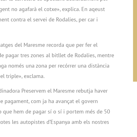
gent no agafarà el cotxe», explica. En aqeust
ent contra el servei de Rodalies, per car i
atges del Maresme recorda que per fer el
e pagar tres zones al bitllet de Rodalies, mentre
aga només una zona per recórrer una distància
l triple», exclama.
ordinadora Preservem el Maresme rebutja haver
de pagament, com ja ha avançat el govern
ap que hem de pagar sí o sí i portem més de 50
otes les autopistes d’Espanya amb els nostres