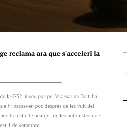
e reclama ara que s'acceleri la
 de la C-32 al seu pas per Vilassar de Dalt, ha
que hi passaven poc després de les vuit del
eien la resta de peatges de les autopistes que
uest 1 de setembre.