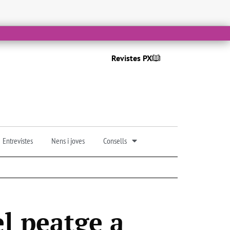
Revistes PX
Entrevistes
Nens i joves
Consells
el peatge a