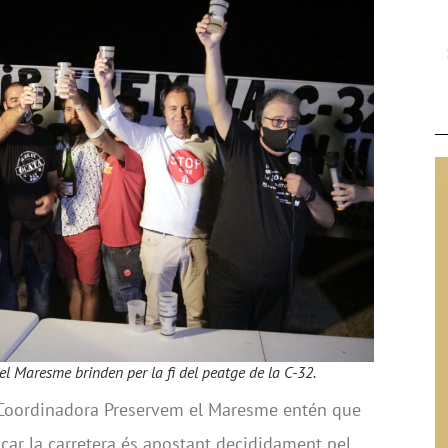
 Maresme brinden per la fi del peatge de la C-32.
a Coordinadora Preservem el Maresme entén que
icar la carretera és apostant decididament pel