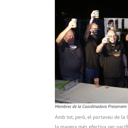
Membres de la Coordinadora Preservem el
Amb tot, però, el portaveu de l
la manera més efectiva per pacif