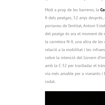
Molt a prop de les barreres, la
Co
fi dels peatges, 52 anys després,
portaveu de l’entitat, Antoni Es
del peatge és ara el moment de r
la carretera N-II, una altra de l
relació a la mobilitat i les infr
sobre la intenció del Govern d’in
amb la C-32 per traslladar el tràns
via més amable per a vianants i bi
rodat.