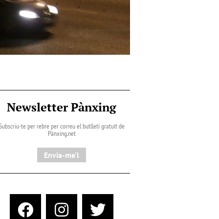
Newsletter Pànxing
Subscriu-te per rebre per correu el butlletí gratuït de
Pànxing.net​
Envia-me'l