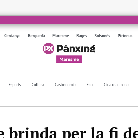
Cerdanya
Berguedà
Maresme
Bages
Solsonès
Pirineus
Maresme
Esports
Cultura
Gastronomia
Eco
Gina recomana
brinda per la fi d