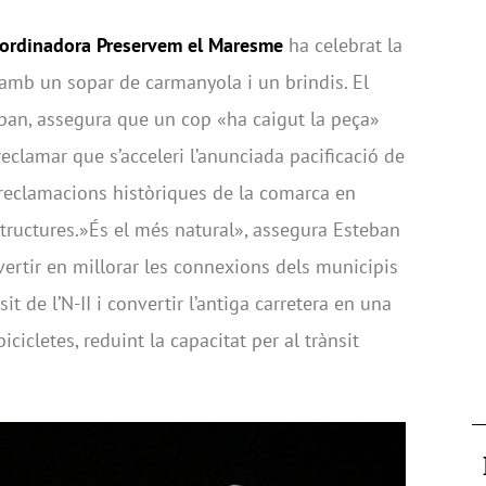
ordinadora Preservem el Maresme
ha celebrat la
 amb un sopar de carmanyola i un brindis. El
teban, assegura que un cop «ha caigut la peça»
eclamar que s’acceleri l’anunciada pacificació de
es reclamacions històriques de la comarca en
aestructures.»És el més natural», assegura Esteban
vertir en millorar les connexions dels municipis
it de l’N-II i convertir l’antiga carretera en una
cicletes, reduint la capacitat per al trànsit