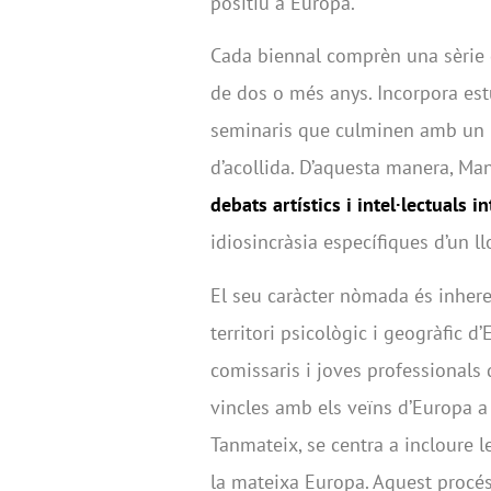
positiu a Europa.
Cada biennal comprèn una sèrie d
de dos o més anys. Incorpora estu
seminaris que culminen amb un pr
d’acollida. D’aquesta manera, Ma
debats artístics i intel·lectuals 
idiosincràsia específiques d’un l
El seu caràcter nòmada és inheren
territori psicològic i geogràfic d
comissaris i joves professionals d
vincles amb els veïns d’Europa a À
Tanmateix, se centra a incloure l
la mateixa Europa. Aquest procés