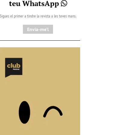
teu WhatsApp
Sigues el primer a tindre la revista a les teves mans.
Envia-me'l