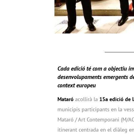
Cada edició té com a objectiu
inv
desenvolupaments emergents de l
context europeu
Mataró
acollirà la
15a edició de 
municipis participants en la vess
Mataró / Art Contemporani (M/AC
itinerant centrada en el diàleg en