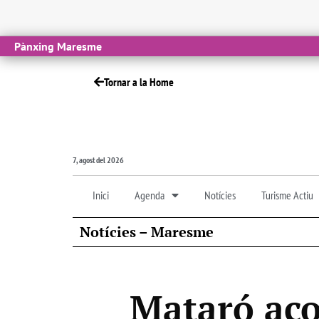
Pànxing Maresme
Tornar a la Home
7, agost del 2026
Inici
Agenda
Notícies
Turisme Actiu
Notícies – Maresme
Mataró acol