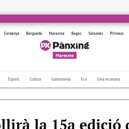
Cerdanya
Berguedà
Maresme
Bages
Solsonès
Pirineus
Maresme
Esports
Cultura
Gastronomia
Eco
Gina recomana
lirà la 15a edició 