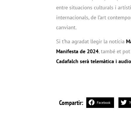
entre situacions culturals i artí
internacionals, de l’art contempor
canviant.
Si t’ha agradat llegir la notícia
Ma
Manifesta de 2024
, també et pot
Cadafalch serà telemàtica i audio
Compartir:
Facebook
T