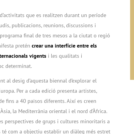
’activitats que es realitzen durant un període
dis, publicacions, reunions, discussions i
ograma final de tres mesos a la ciutat o regió
nifesta pretén
crear una interfície entre els
internacionals vigents
i les qualitats i
loc determinat.
t al desig d’aquesta biennal d’explorar el
’Europa. Per a cada edició presenta artistes,
e fins a 40 països diferents. Així es creen
sia, la Mediterrània oriental i el nord d’Àfrica.
es perspectives de grups i cultures minoritaris a
 té com a objectiu establir un diàleg més estret