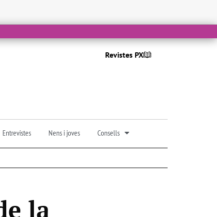
Revistes PX
Entrevistes
Nens i joves
Consells
de la