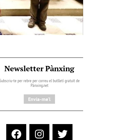
Newsletter Pànxing
Subscriu-te per rebre per correu el butlletí gratuït de
Pànxing.net​
Envia-me'l