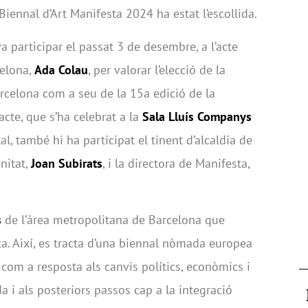
iennal d’Art Manifesta 2024 ha estat l’escollida.
va participar el passat 3 de desembre, a l’acte
celona,
Ada Colau
, per valorar l’elecció de la
rcelona com a seu de la 15a edició de la
acte, que s’ha celebrat a la
Sala Lluís Companys
l, també hi ha participat el tinent d’alcaldia de
nitat,
Joan Subirats
, i la directora de Manifesta,
s
de l’àrea metropolitana de Barcelona que
ta. Així, es tracta d’una biennal nòmada europea
 com a resposta als canvis polítics, econòmics i
da i als posteriors passos cap a la integració