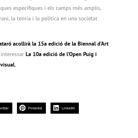
stiques específiques i els camps més amplis,
ani, la teoria i la política en una societat
taró acollirà la 15a edició de la Biennal d’Art
 interessar
La 10a edició de l’Open Puig i
visual.
witter
Pinterest
LinkedIn