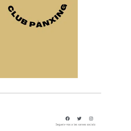
Segueix-nos a les xarxes socials