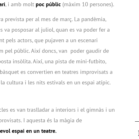
ari
, i amb molt
poc públic
(màxim 10 persones).
va prevista per al mes de març. La pandèmia,
es va posposar al juliol, quan es va poder fer a
, tant pels actors, que pujaven a un escenari
 pel públic. Així doncs, van poder gaudir de
osta insòlita. Així, una pista de mini-futbito,
 bàsquet es convertien en teatres improvisats a
e la cultura i les nits estivals en un espai atípic.
es es van traslladar a interiors i el gimnàs i un
provisats. I aquesta és la màgia de
evol espai en un teatre.