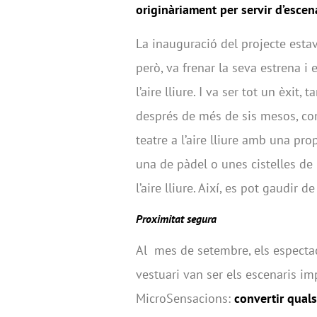
originàriament per servir d’escen
La inauguració del projecte esta
però, va frenar la seva estrena i 
l’aire lliure. I va ser tot un èxit
després de més de sis mesos, com
teatre a l’aire lliure amb una prop
una de pàdel o unes cistelles de
l’aire lliure. Així, es pot gaudir d
Proximitat segura
Al
mes de setembre, els espectacl
vestuari van ser els escenaris im
MicroSensacions:
convertir quals