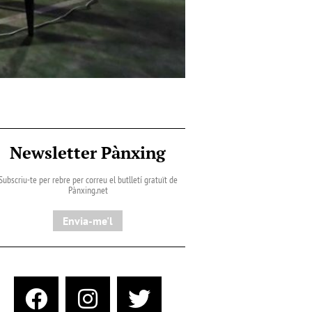
Newsletter Pànxing
Subscriu-te per rebre per correu el butlletí gratuït de
Pànxing.net​
Envia-me'l