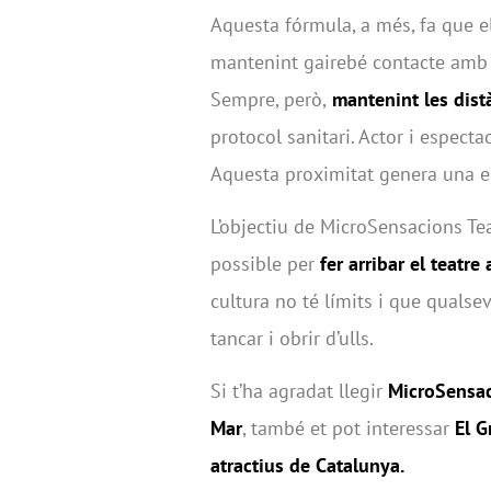
Aquesta fórmula, a més, fa que el
mantenint gairebé contacte amb e
Sempre, però,
mantenint les dist
protocol sanitari. Actor i espect
Aquesta proximitat genera una en
L’objectiu de MicroSensacions Tea
possible per
fer arribar el teatre
cultura no té límits i que qualse
tancar i obrir d’ulls.
Si t’ha agradat llegir
MicroSensac
Mar
, també et pot interessar
El G
atractius de Catalunya.