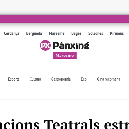
Cerdanya
Berguedà
Maresme
Bages
Solsonès
Pirineus
Maresme
Esports
Cultura
Gastronomia
Eco
Gina recomana
cions Teatrals est