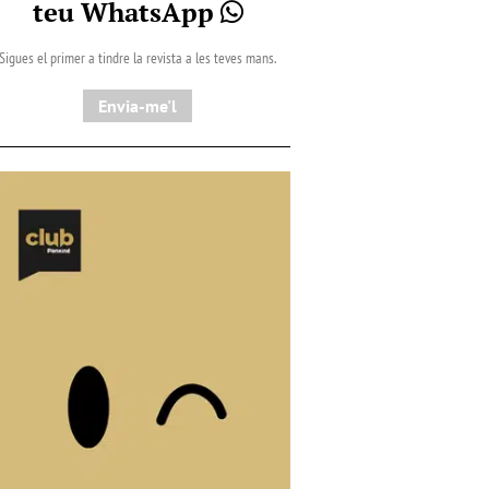
teu WhatsApp
Sigues el primer a tindre la revista a les teves mans.
Envia-me'l