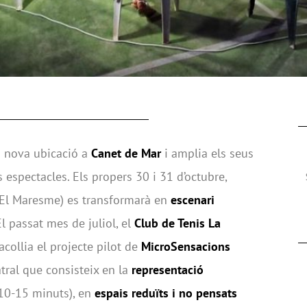
 nova ubicació a
Canet de Mar
i amplia els seus
 espectacles. Els propers 30 i 31 d’octubre,
(El Maresme) es transformarà en
escenari
l passat mes de juliol, el
Club de Tenis La
acollia el projecte pilot de
MicroSensacions
atral que consisteix en la
representació
10-15 minuts), en
espais reduïts i no pensats