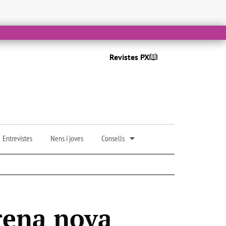
Revistes PX
Entrevistes
Nens i joves
Consells
rena nova