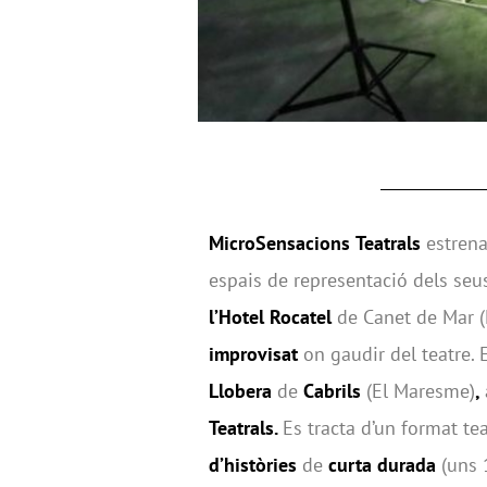
MicroSensacions
Teatrals
estrena
espais de representació dels seus
l’Hotel Rocatel
de Canet de Mar 
improvisat
on gaudir del teatre. E
Llobera
de
Cabrils
(El Maresme)
,
Teatrals.
Es tracta d’un format te
d’històries
de
curta durada
(uns 