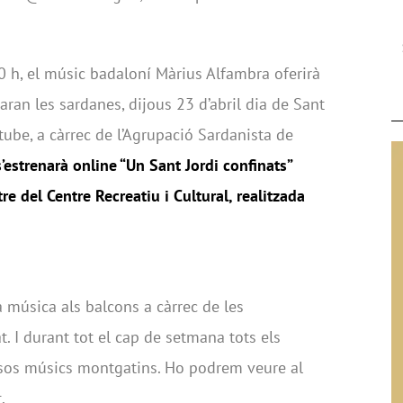
.30 h, el músic badaloní Màrius Alfambra oferirà
taran les sardanes, dijous 23 d’abril dia de Sant
utube, a càrrec de l’Agrupació Sardanista de
s’estrenarà online “Un Sant Jordi confinats”
re del Centre Recreatiu i Cultural, realitzada
à música als balcons a càrrec de les
. I durant tot el cap de setmana tots els
rsos músics montgatins. Ho podrem veure al
.