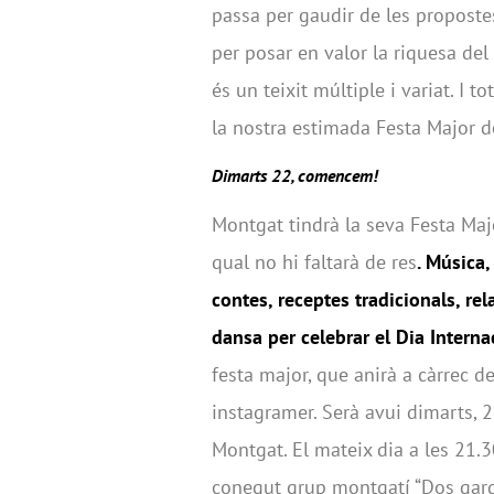
passa per gaudir de les propostes
per posar en valor la riquesa del
és un teixit múltiple i variat. I 
la nostra estimada Festa Major de
Dimarts 22, comencem!
Montgat tindrà la seva Festa Majo
qual no hi faltarà de res
. Música,
contes, receptes tradicionals, rel
dansa per celebrar el Dia Interna
festa major, que anirà a càrrec d
instagramer. Serà avui dimarts, 21
Montgat. El mateix dia a les 21.
conegut grup montgatí “Dos gard