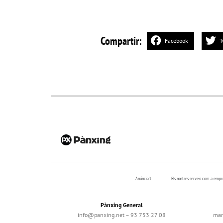
Compartir:
Facebook
T
Anúncia’t
Els nostres serveis com a emp
Pànxing General
info@panxing.net – 93 753 27 08
mar