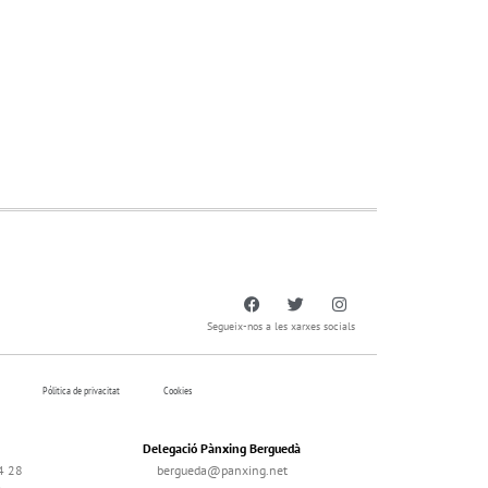
Segueix-nos a les xarxes socials
Pólitica de privacitat
Cookies
Delegació Pànxing Berguedà
4 28
bergueda@panxing.net