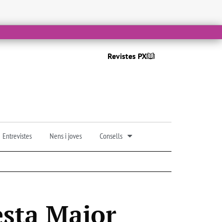
Revistes PX
Entrevistes
Nens i joves
Consells
sta Major