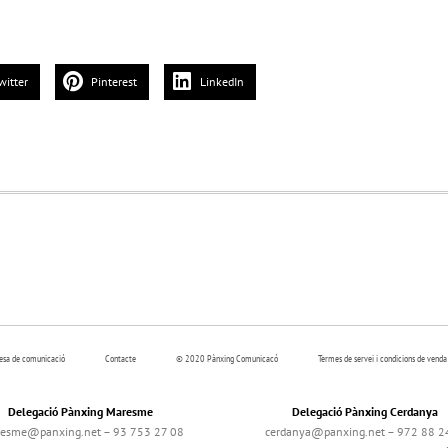
witter
Pinterest
LinkedIn
resa de comunicació
Contacte
© 2020 Pànxing Comunicacó
Termes de servei i condicions de venda
Delegació Pànxing Maresme
Delegació Pànxing Cerdanya
esme@panxing.net – 93 753 27 08
cerdanya@panxing.net – 972 88 2