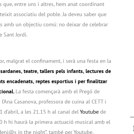
 que, entre uns i altres, hem anat coordinant
 teixit associatiu del poble. Ja deveu saber que
tots amb un objectiu comú: no deixar de celebrar
 Sant Jordi.
r, malgrat el confinament, i serà una festa en la
 sardanes, teatre, tallers pels infants, lectures de
ats encadenats, reptes esportius i per finalitzar
cional.
La festa començarà amb el Pregó de
e l’Ana Casanova, professora de cuina al CETT i
 d’abril, a les 21.15 h al canal del
Youtube
de
30 h hi haurà la primera actuació musical amb el
eni@s in the night”, també per Youtube.