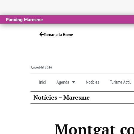
Pànxing Maresme
Tornar a la Home
7, agost del 2026
Inici
Agenda
Notícies
Turisme Actiu
Notícies – Maresme
Montgat co