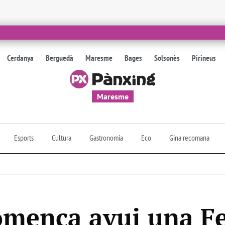
Cerdanya
Berguedà
Maresme
Bages
Solsonès
Pirineus
Maresme
Esports
Cultura
Gastronomia
Eco
Gina recomana
mença avui una Fe