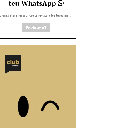
teu WhatsApp
Sigues el primer a tindre la revista a les teves mans.
Envia-me'l