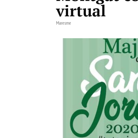
virtual
Maresme