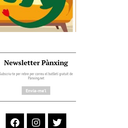
Newsletter Pànxing
Subscriu-te per rebre per correu el butlletí gratuït de
Pànxing.net​
Envia-me'l