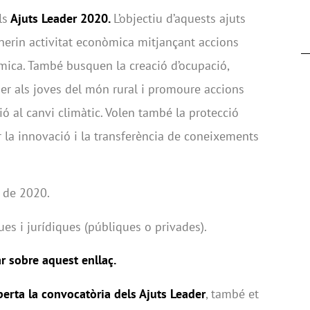
ls
Ajuts Leader 2020.
L’objectiu d’aquests ajuts
nerin activitat econòmica mitjançant accions
mica. També busquen la creació d’ocupació,
per als joves del món rural i promoure accions
ió al canvi climàtic. Volen també la protecció
r la innovació i la transferència de coneixements
 de 2020.
es i jurídiques (públiques o privades).
r sobre aquest enllaç.
erta la convocatòria dels Ajuts Leader
, també et