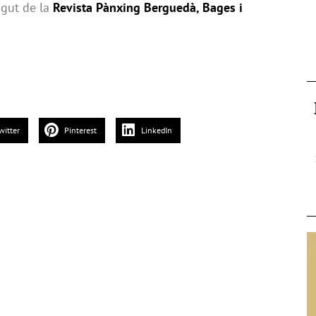
ngut de la
Revista Pànxing Berguedà, Bages i
witter
Pinterest
LinkedIn