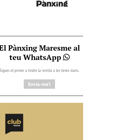
El Pànxing Maresme al
teu WhatsApp
Sigues el primer a tindre la revista a les teves mans.
Envia-me'l