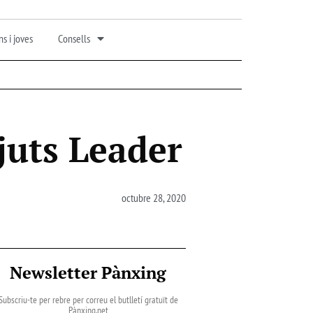
s i joves
Consells
juts Leader
octubre 28, 2020
Newsletter Pànxing
Subscriu-te per rebre per correu el butlletí gratuït de
Pànxing.net​