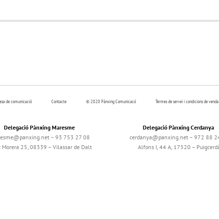
resa de comunicació
Contacte
© 2020 Pànxing Comunicacó
Termes de servei i condicions de venda
Delegació Pànxing Maresme
Delegació Pànxing Cerdanya
esme@panxing.net – 93 753 27 08
cerdanya@panxing.net – 972 88 2
c Morera 25, 08339 – Vilassar de Dalt
Alfons I, 44 A, 17520 – Puigcerd