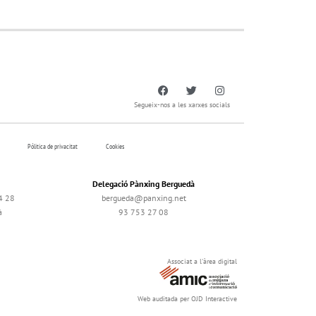
Segueix-nos a les xarxes socials
Pólitica de privacitat
Cookies
Delegació Pànxing Berguedà
4 28
bergueda@panxing.net
à
93 753 27 08
Associat a l'àrea digital
Web auditada per OJD Interactive