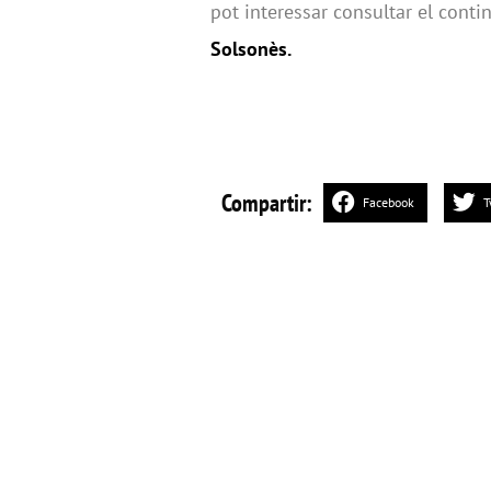
pot interessar consultar el conti
Solsonès.
Compartir:
Facebook
T