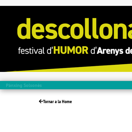
Pànxing Solsonès
Tornar a la Home