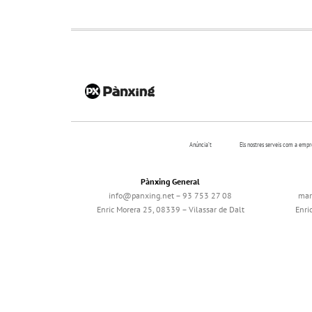
Anúncia’t
Els nostres serveis com a emp
Pànxing General
info@panxing.net – 93 753 27 08
mar
Enric Morera 25, 08339 – Vilassar de Dalt
Enri