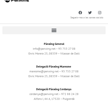
Segueix-nos a les xarxes socials
Pànxing General
info@panxing.net – 93 753 27 08
Enric Morera 25, 08339 – Vilassar de Dalt
Delegació Pànxing Maresme
maresme@panxing.net – 93 753 27 08
Enric Morera 25, 08339 – Vilassar de Dalt
Delegació Pànxing Cerdanya
cerdanya@panxing.net – 972 88 24 28
Alfons I, 44 A, 17520 – Puigcerdà