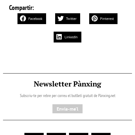
Compartir:
Facebook
Twitter
Pinterest
LinkedIn
Newsletter Pànxing
Subscriu-te per rebre per correu el butlletí gratuït de Pànxing.net​
Envia-me'l