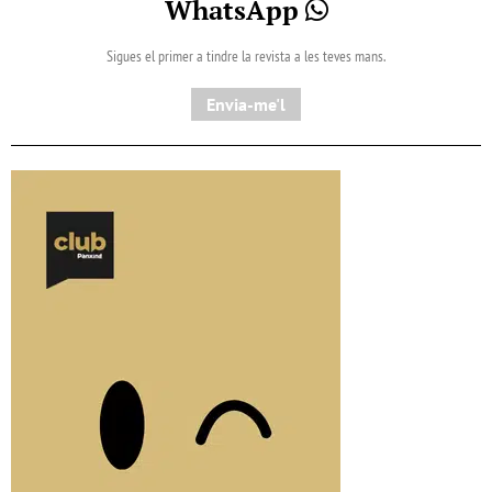
WhatsApp
Sigues el primer a tindre la revista a les teves mans.
Envia-me'l