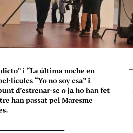
adicto” i “La última noche en
el·lícules “Yo no soy esa” i
punt d’estrenar-se o ja ho han fet
atre han passat pel Maresme
es.