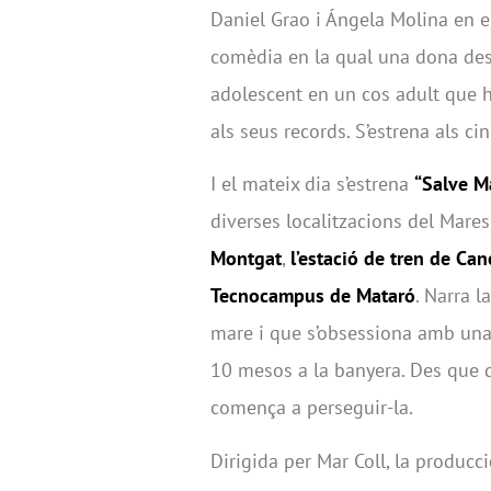
Daniel Grao i Ángela Molina en e
comèdia en la qual una dona des
adolescent en un cos adult que h
als seus records. S’estrena als c
I el mateix dia s’estrena
“Salve Ma
diverses localitzacions del Mare
Montgat
,
l’estació de tren de Ca
Tecnocampus de Mataró
. Narra l
mare i que s’obsessiona amb una
10 mesos a la banyera. Des que des
comença a perseguir-la.
Dirigida per Mar Coll, la producc