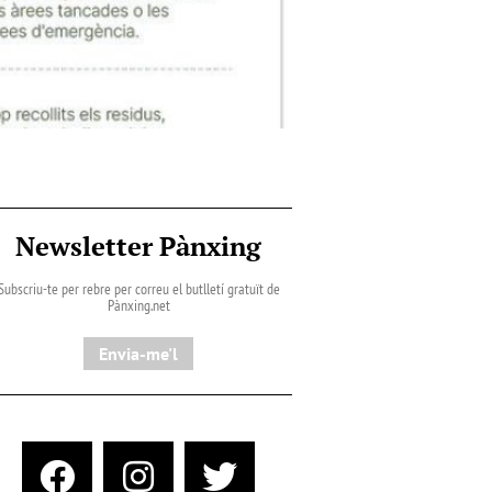
Newsletter Pànxing
Subscriu-te per rebre per correu el butlletí gratuït de
Pànxing.net​
Envia-me'l