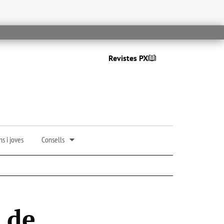
Revistes PX
s i joves
Consells
 de