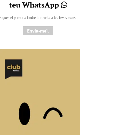
teu WhatsApp
Sigues el primer a tindre la revista a les teves mans.
Envia-me'l