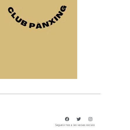
Segueix-nos a les xarxes socials