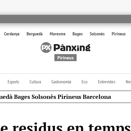
Cerdanya
Berguedà
Maresme
Bages
Solsonès
Pirineus
Pirineus
Esports
Cultura
Gastronomia
Eco
Entrevistes
Nen
uedà Bages Solsonès Pirineus Barcelona
de residus en temps