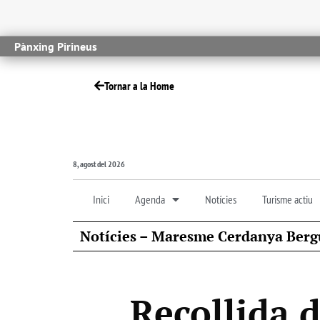
Pànxing Pirineus
Tornar a la Home
8, agost del 2026
Inici
Agenda
Notícies
Turisme actiu
Notícies – Maresme Cerdanya Berg
Recollida 