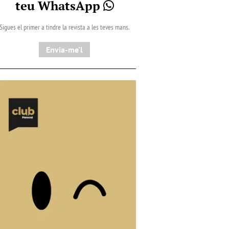
teu WhatsApp
Sigues el primer a tindre la revista a les teves mans.
Envia-me'l