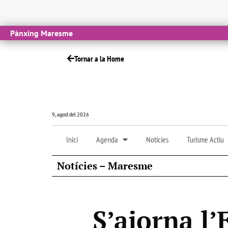
Pànxing Maresme
Tornar a la Home
9, agost del 2026
Inici
Agenda
Notícies
Turisme Actiu
Notícies – Maresme
S’ajorna l’