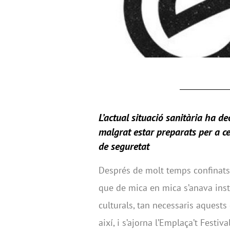
L’actual situació sanitària ha d
malgrat estar preparats per a c
de seguretat
Després de molt temps confinats 
que de mica en mica s’anava insta
culturals, tan necessaris aquests 
així, i s’ajorna l’Emplaça’t Festi