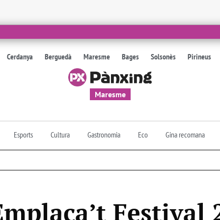
Cerdanya
Berguedà
Maresme
Bages
Solsonès
Pirineus
Maresme
Esports
Cultura
Gastronomia
Eco
Gina recomana
Emplaça’t Festival