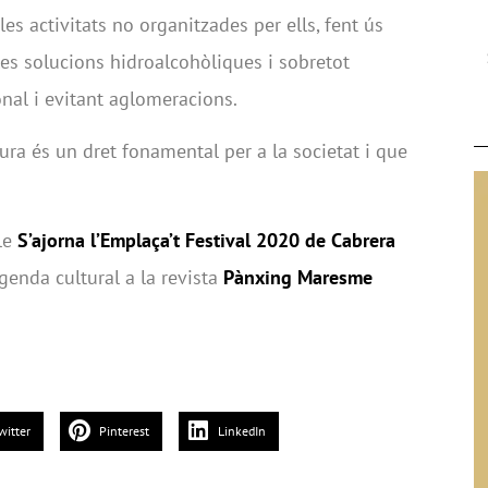
 les activitats no organitzades per ells, fent ús
es solucions hidroalcohòliques i sobretot
onal i evitant aglomeracions.
ura és un dret fonamental per a la societat i que
cle
S’ajorna l’Emplaça’t Festival 2020 de Cabrera
’agenda cultural a la revista
Pànxing Maresme
witter
Pinterest
LinkedIn