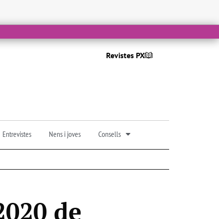
Revistes PX
Entrevistes
Nens i joves
Consells
 2020 de