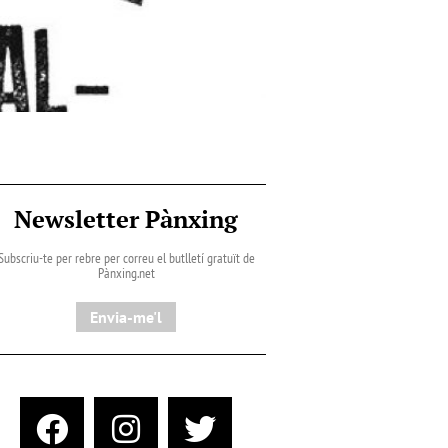
Newsletter Pànxing
Subscriu-te per rebre per correu el butlletí gratuït de
Pànxing.net​
Envia-me'l