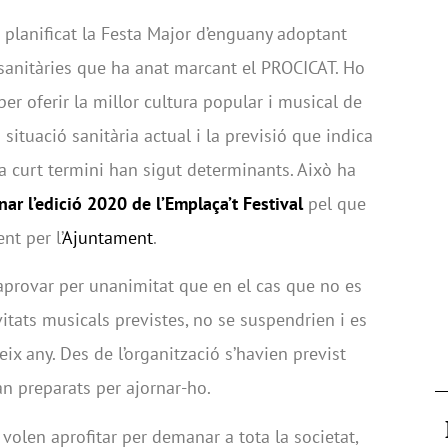
ha planificat la Festa Major d’enguany adoptant
 sanitàries que ha anat marcant el PROCICAT. Ho
 per oferir la millor cultura popular i musical de
situació sanitària actual i la previsió que indica
 a curt termini han sigut determinants. Això ha
nar l’edició 2020 de l’Emplaça’t Festival
pel que
nt per l’
Ajuntament
.
 aprovar per unanimitat que en el cas que no es
itats musicals previstes, no se suspendrien i es
ix any. Des de l’organització s’havien previst
tan preparats per ajornar-ho.
 volen aprofitar per demanar a tota la societat,