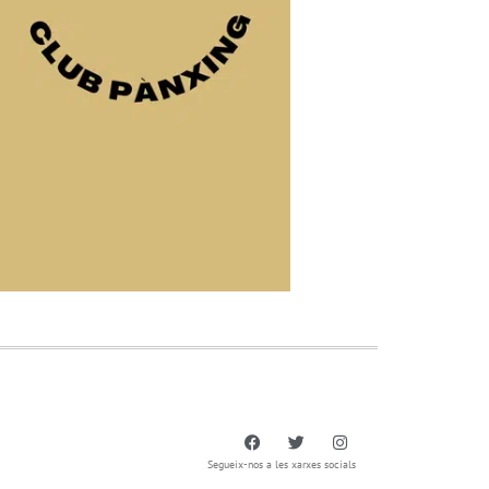
Segueix-nos a les xarxes socials