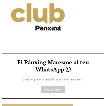
El Pànxing Maresme al teu
WhatsApp
Sigues el primer a tindre la revista a les teves mans.
Envia-me'l