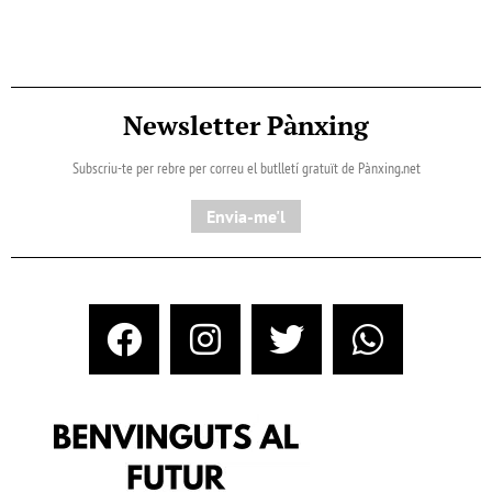
Newsletter Pànxing
Subscriu-te per rebre per correu el butlletí gratuït de Pànxing.net​
Envia-me'l