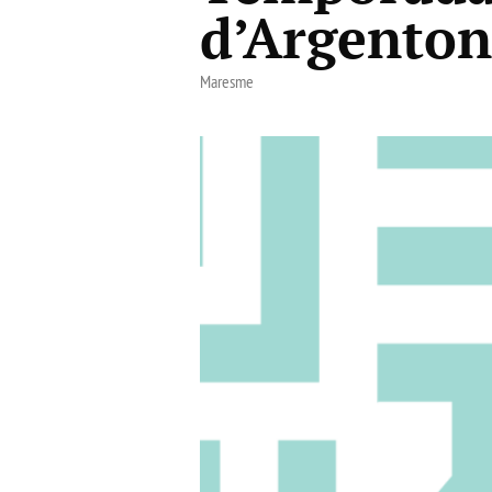
d’Argento
Maresme