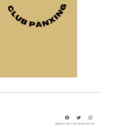
Segueix-nos a les xarxes socials