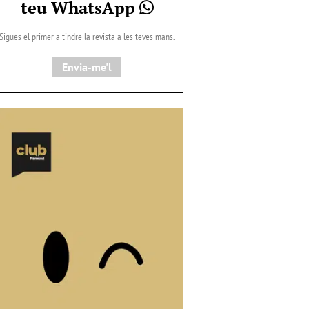
teu WhatsApp
Sigues el primer a tindre la revista a les teves mans.
Envia-me'l