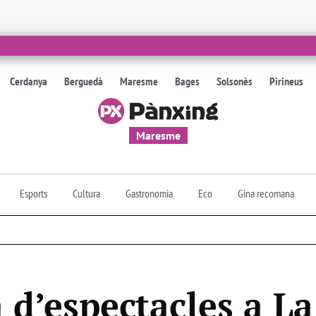
Cerdanya
Berguedà
Maresme
Bages
Solsonès
Pirineus
Maresme
Esports
Cultura
Gastronomia
Eco
Gina recomana
d’espectacles a La