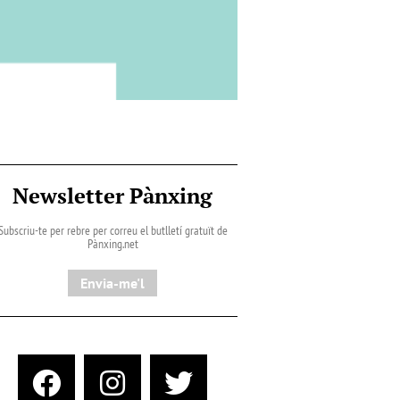
Newsletter Pànxing
Subscriu-te per rebre per correu el butlletí gratuït de
Pànxing.net​
Envia-me'l