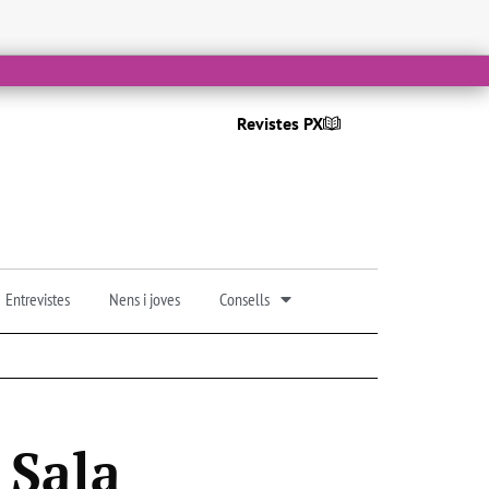
Revistes PX
Entrevistes
Nens i joves
Consells
 Sala