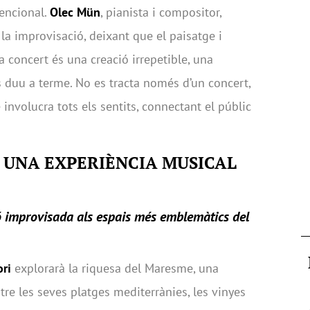
encional.
Olec Mün
, pianista i compositor,
 la improvisació, deixant que el paisatge i
da concert és una creació irrepetible, una
s duu a terme. No es tracta només d’un concert,
 involucra tots els sentits, connectant el públic
 UNA EXPERIÈNCIA MUSICAL
ó improvisada als espais més emblemàtics del
ori
explorarà la riquesa del Maresme, una
re les seves platges mediterrànies, les vinyes