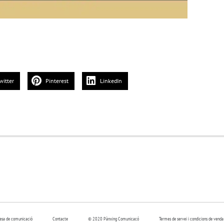
witter
Pinterest
LinkedIn
resa de comunicació
Contacte
© 2020 Pànxing Comunicacó
Termes de servei i condicions de venda