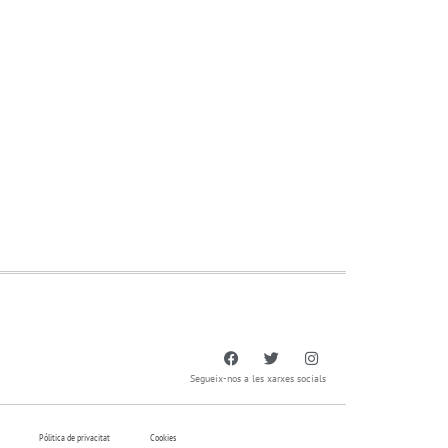
Segueix-nos a les xarxes socials
Pólitica de privacitat
Cookies