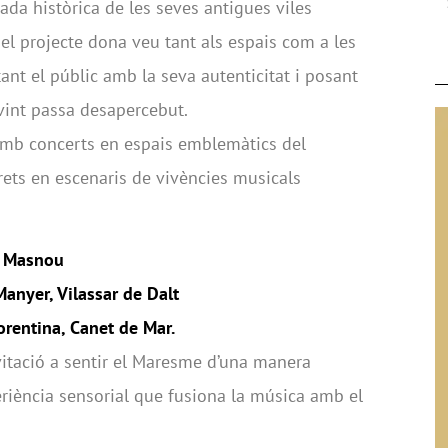
jada històrica de les seves antigues viles
 el projecte dona veu tant als espais com a les
ant el públic amb la seva autenticitat i posant
ovint passa desapercebut.
amb concerts en espais emblemàtics del
ets en escenaris de vivències musicals
l Masnou
anyer, Vilassar de Dalt
orentina, Canet de Mar.
itació a sentir el Maresme d’una manera
periència sensorial que fusiona la música amb el