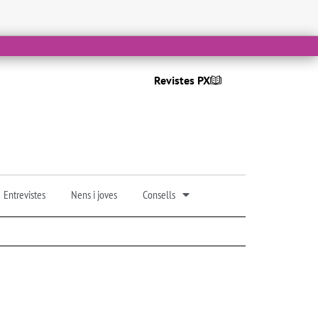
Revistes PX
Entrevistes
Nens i joves
Consells