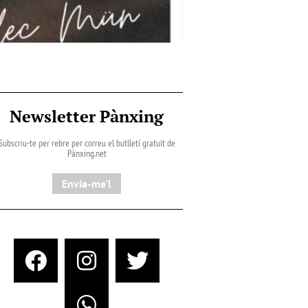
Newsletter Pànxing
Subscriu-te per rebre per correu el butlletí gratuït de
Pànxing.net​
Envia-me'l