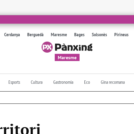
Cerdanya
Berguedà
Maresme
Bages
Solsonès
Pirineus
Maresme
Esports
Cultura
Gastronomia
Eco
Gina recomana
rritori