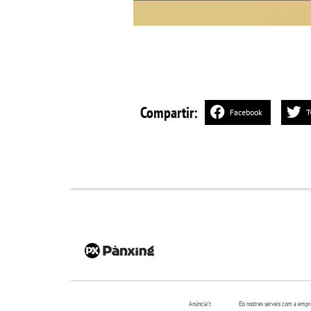
Compartir:
Facebook
T
Anúncia’t
Els nostres serveis com a emp