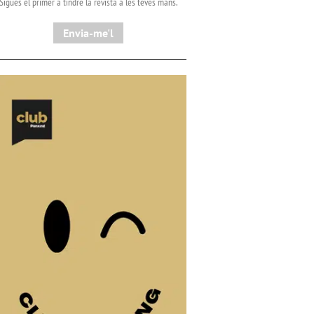
Sigues el primer a tindre la revista a les teves mans.
Envia-me'l