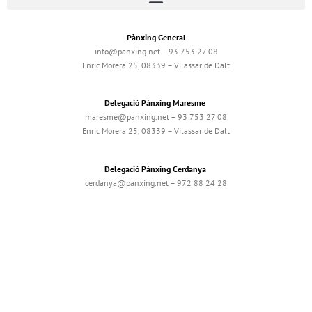
Pànxing General
info@panxing.net – 93 753 27 08
Enric Morera 25, 08339 – Vilassar de Dalt
Delegació Pànxing Maresme
maresme@panxing.net – 93 753 27 08
Enric Morera 25, 08339 – Vilassar de Dalt
Delegació Pànxing Cerdanya
cerdanya@panxing.net – 972 88 24 28
Alfons I, 44 A, 17520 – Puigcerdà
Delegació Pànxing Berguedà
bergueda@panxing.net
93 753 27 08
Associat a l'àrea digital