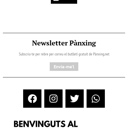
Newsletter Pànxing
Subscriu-te per rebre per correu el butlletí gratuït de Pànxing.net​
Envia-me'l