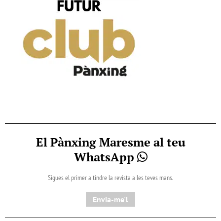
El Pànxing Maresme al teu
WhatsApp
Sigues el primer a tindre la revista a les teves mans.
Envia-me'l