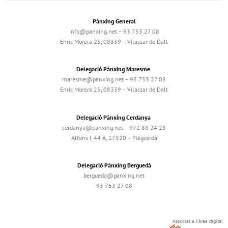
Pànxing General
info@panxing.net – 93 753 27 08
Enric Morera 25, 08339 – Vilassar de Dalt
Delegació Pànxing Maresme
maresme@panxing.net – 93 753 27 08
Enric Morera 25, 08339 – Vilassar de Dalt
Delegació Pànxing Cerdanya
cerdanya@panxing.net – 972 88 24 28
Alfons I, 44 A, 17520 – Puigcerdà
Delegació Pànxing Berguedà
bergueda@panxing.net
93 753 27 08
Associat a l'àrea digital