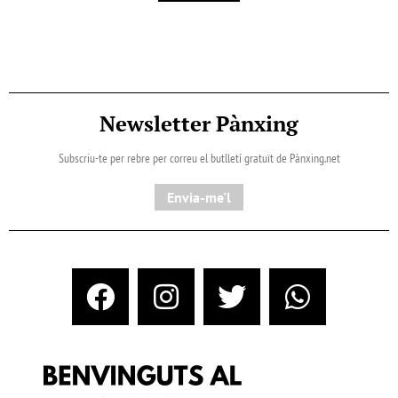
Newsletter Pànxing
Subscriu-te per rebre per correu el butlletí gratuït de Pànxing.net​
Envia-me'l