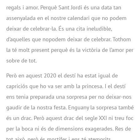
regals i amor. Perquè Sant Jordi é
s una data
tan
assenyalada en el nostre calendari que no podem
deixar de celebrar-la. És una cita ineludible,
d’aquelles que nopodem deixar de celebrar. Tothom
la té molt present perquè és la victòria de l’amor per
sobre de tot.
Però en aquest 2020 el destí ha estat igual de
capriciós que ho va ser amb la princesa. I el destí
ens tenia preparada una sorpresa per no deixar-nos
gaudir de la nostra festa. Enguany la sorpresa també
és un drac. Però aquest drac del segle XXI ni treu foc
per la boca ni és de dimensions exagerades. Res de
tot això, però és mortífer i ens té atemorits.